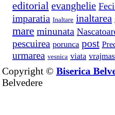
editorial
evanghelie
Feci
inaltarea
imparatia
Inaltare
mare
minunata
Nascatoar
post
pescuirea
porunca
Pre
urmarea
viata
vrajmas
vesnica
Copyright ©
Biserica Belv
Belvedere