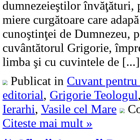
dumnezeieştilor învăţături, p
miere curgătoare care adapă 
cunoştinţei de Dumnezeu, p
cuvântătorul Grigorie, împre
limba şi cu cuvintele de [...]
Publicat in
Cuvant pentru 
editorial
,
Grigorie Teologul
Ierarhi
,
Vasile cel Mare
Co
Citeste mai mult »