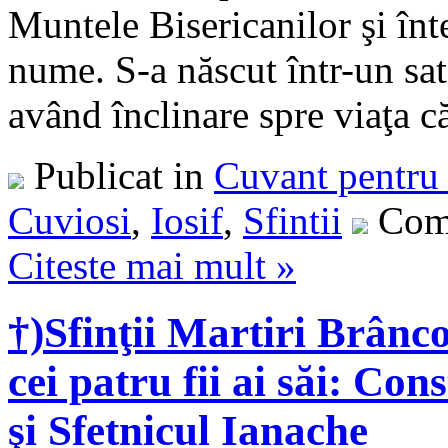
Muntele Bisericanilor şi înt
nume. S-a născut într-un sat
având înclinare spre viaţa căl
Publicat in
Cuvant pentru 
Cuviosi
,
Iosif
,
Sfintii
Come
Citeste mai mult »
†)Sfinţii Martiri Brânc
cei patru fii ai săi: Co
şi Sfetnicul Ianache