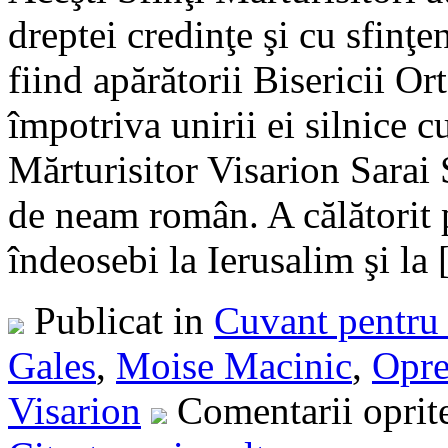
dreptei credinţe şi cu sfinţe
fiind apărătorii Bisericii O
împotriva unirii ei silnice
Mărturisitor Visarion Sarai 
de neam român. A călătorit p
îndeosebi la Ierusalim şi la [
Publicat in
Cuvant pentru 
Gales
,
Moise Macinic
,
Opre
Visarion
Comentarii oprit