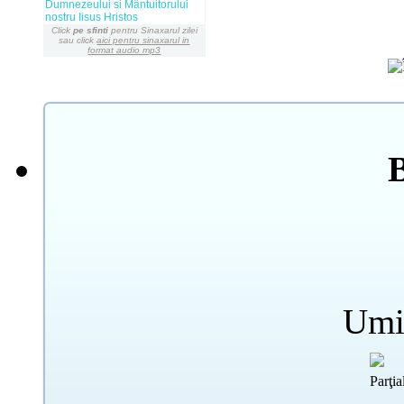
Dumnezeului si Mântuitorului
nostru Iisus Hristos
Click
pe sfinti
pentru Sinaxarul zilei
sau click
aici pentru sinaxarul in
format audio mp3
Umi