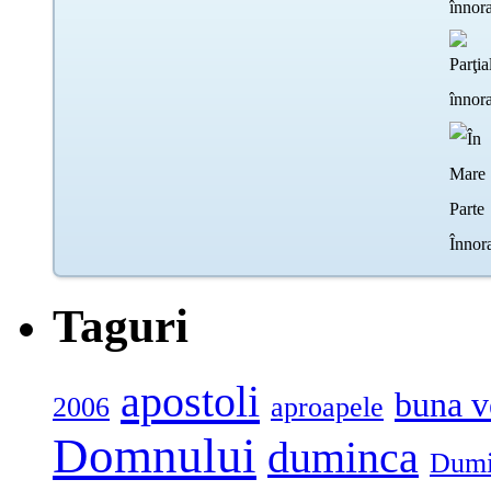
Taguri
apostoli
buna v
2006
aproapele
Domnului
duminca
Dumi