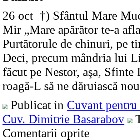
26 oct †) Sfântul Mare Muc
Mir „Mare apărător te-a afla
Purtătorule de chinuri, pe ti
Deci, precum mândria lui Lie
făcut pe Nestor, aşa, Sfint
roagă-L să ne dăruiască nouă
Publicat in
Cuvant pentru 
Cuv. Dimitrie Basarabov
T
Comentarii oprite