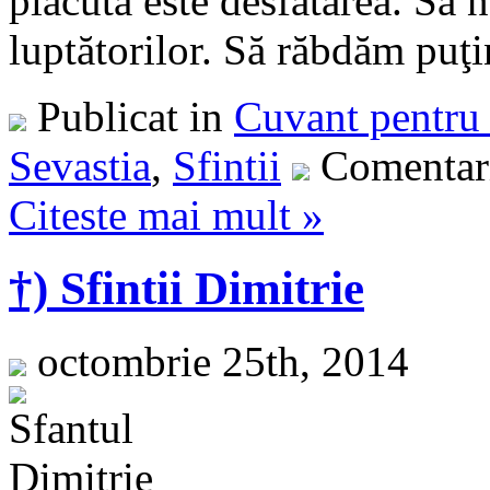
plăcută este desfătarea. Să
luptătorilor. Să răbdăm puţin,
Publicat in
Cuvant pentru 
Sevastia
,
Sfintii
Comentari
Citeste mai mult »
†) Sfintii Dimitrie
octombrie 25th, 2014