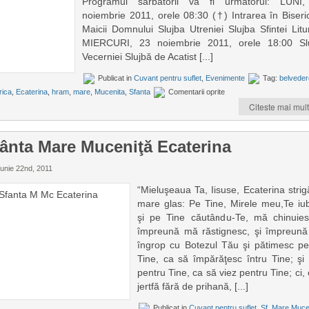
Programul sărbătorii va fi următorul: LUNI
noiembrie 2011, orele 08:30 (†) Intrarea în Biseri
Maicii Domnului Slujba Utreniei Slujba Sfintei Litur
MIERCURI, 23 noiembrie 2011, orele 18:00 Sl
Vecerniei Slujbă de Acatist [...]
Publicat in
Cuvant pentru suflet
,
Evenimente
Tag:
belveder
rica
,
Ecaterina
,
hram
,
mare
,
Mucenita
,
Sfanta
Comentarii oprite
Citeste mai mult
ânta Mare Muceniţă Ecaterina
iunie 22nd, 2011
“Mieluşeaua Ta, Iisuse, Ecaterina strig
mare glas: Pe Tine, Mirele meu,Te iu
şi pe Tine căutându-Te, mă chinuies
împreună mă răstignesc, şi împreun
îngrop cu Botezul Tău şi pătimesc pe
Tine, ca să împărăţesc întru Tine; şi
pentru Tine, ca să viez pentru Tine; ci,
jertfă fără de prihană, [...]
Publicat in
Cuvant pentru suflet
,
Sf. Mare Muce