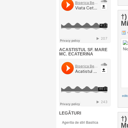
†)
Mi
ACASTISTUL SF. MARE
MC. ECATERINA
edito
LEGĂTURI
†)
Agentia de stiri Basilica
Mu