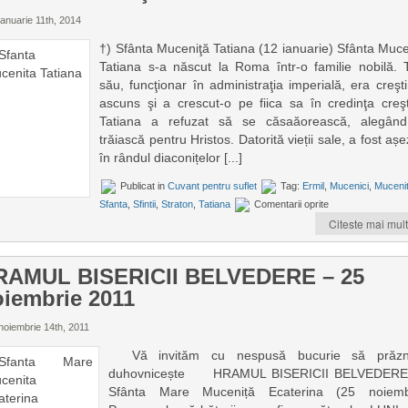
anuarie 11th, 2014
†) Sfânta Muceniţă Tatiana (12 ianuarie) Sfânta Muce
Tatiana s-a născut la Roma într-o familie nobilă. T
său, funcţionar în administraţia imperială, era creşti
ascuns şi a crescut-o pe fiica sa în credinţa creşt
Tatiana a refuzat să se căsaăorească, alegân
trăiască pentru Hristos. Datorită vieții sale, a fost aș
în rândul diaconițelor [...]
Publicat in
Cuvant pentru suflet
Tag:
Ermil
,
Mucenici
,
Muceni
Sfanta
,
Sfintii
,
Straton
,
Tatiana
Comentarii oprite
Citeste mai mult
RAMUL BISERICII BELVEDERE – 25
iembrie 2011
noiembrie 14th, 2011
Vă invităm cu nespusă bucurie să prăzn
duhovnicește HRAMUL BISERICII BELVEDERE
Sfânta Mare Muceniță Ecaterina (25 noiemb