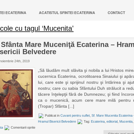
NTEI ECATERINA
ACATISTUL SFINTEI ECATERINA
CONTACT
icole cu tagul ‘Mucenita’
 Sfânta Mare Muceniţă Ecaterina – Hra
sericii Belvedere
noiembrie 24th, 2019
„Să lăudăm mult slăvita şi nobila a lui Hristos mir
cucernica Ecaterina, ocrotitoarea Sinaiului şi apăr
lui, care este şi sprijinul nostru şi întărirea şi aju
nostru; care cu sabia Sfântului Duh strălucit a red
tăcere înţelepţii fără de Dumnezeu; şi fiind încoro
ca o mucenică, acum cere mare milă pentru n
(Tropar) Sfânta [...]
Publicat in
Cuvant pentru suflet
,
Sf. Mare Mucenita Ecaterina 
Hramul Bisericii Belvedere
Tag:
Ecaterina
,
editorial
,
Mucenita
,
ta
Comentarii oprite
Citeste mai mult