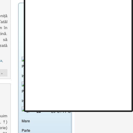
niță
Bucuresti
atăl
Romania
n în
11°C
ină.
d să
Înnorat
ezată
Umiditate: 67 %
ta
,
Sâ
18
°
C
/
12
°
C
 »
Du
20
°
C
/
12
°
C
Lu
20
°
C
/
11
°
C
uim
, †)
rie)