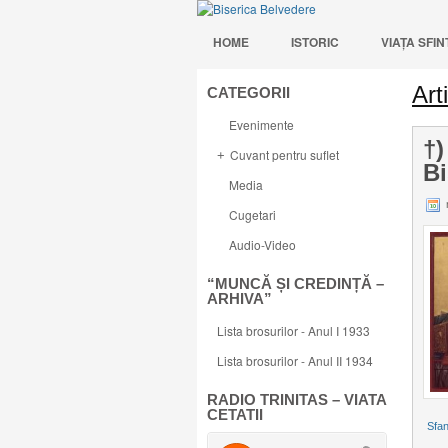
HOME
ISTORIC
VIAŢA SFI
Art
CATEGORII
Evenimente
†)
Cuvant pentru suflet
+
Bi
Media
Cugetari
Audio-Video
“MUNCĂ ȘI CREDINȚĂ –
ARHIVA”
Lista brosurilor - Anul I 1933
Lista brosurilor - Anul II 1934
RADIO TRINITAS – VIATA
CETATII
Sfan