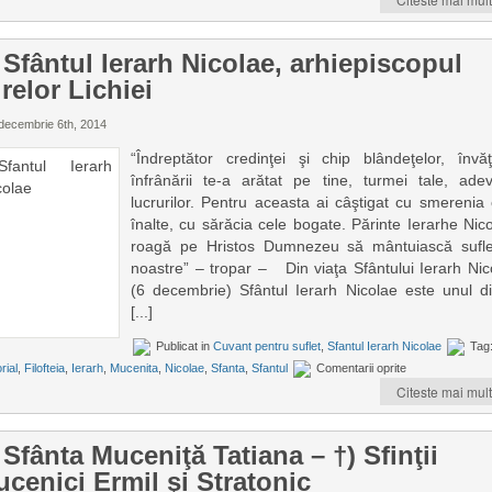
 Sfântul Ierarh Nicolae, arhiepiscopul
relor Lichiei
decembrie 6th, 2014
“Îndreptător credinţei şi chip blândeţelor, învăţ
înfrânării te-a arătat pe tine, turmei tale, adev
lucrurilor. Pentru aceasta ai câştigat cu smerenia 
înalte, cu sărăcia cele bogate. Părinte Ierarhe Nico
roagă pe Hristos Dumnezeu să mântuiască sufle
noastre” – tropar – Din viaţa Sfântului Ierarh Nic
(6 decembrie) Sfântul Ierarh Nicolae este unul di
[...]
Publicat in
Cuvant pentru suflet
,
Sfantul Ierarh Nicolae
Tag
rial
,
Filofteia
,
Ierarh
,
Mucenita
,
Nicolae
,
Sfanta
,
Sfantul
Comentarii oprite
Citeste mai mult
 Sfânta Muceniţă Tatiana – †) Sfinţii
cenici Ermil şi Stratonic