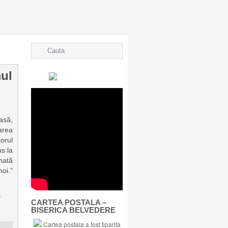
mul
easă,
area
torul
us la
nată
oi.”
-
CARTEA POSTALA –
BISERICA BELVEDERE
Cartea postala a fost tiparita
 »