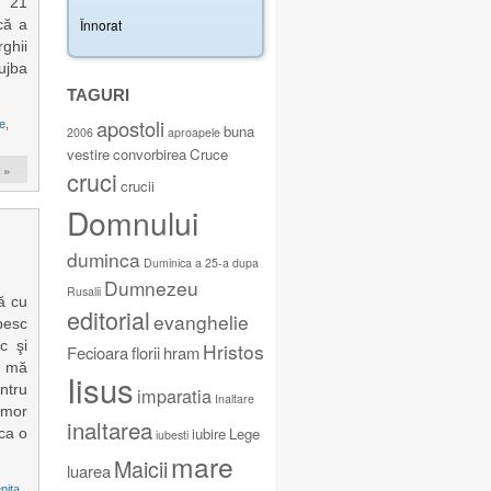
, 21
că a
ghii
ujba
TAGURI
apostoli
e
,
buna
2006
aproapele
vestire
convorbirea
Cruce
 »
cruci
crucii
Domnului
duminca
Duminica a 25-a dupa
Dumnezeu
Rusalii
ă cu
editorial
evanghelie
besc
c şi
Hristos
Fecioara
florii
hram
ă mă
Iisus
ntru
imparatia
Inaltare
 mor
inaltarea
iubire
Lege
 ca o
iubesti
mare
Maicii
luarea
nita