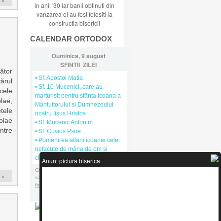
in anii '30 iar banii obtinuti din
vanzarea ei au fost folositi la
constructia bisericii
CALENDAR ORTODOX
Duminica, 9 august
SFINTII ZILEI
ător
• Sf. Apostol Matia
ărul
• Sf. 10 Mucenici, care au
cele
marturisit pentru sfânta icoana a
lae,
Mântuitorului si Dumnezeului
tele
nostru Iisus Hristos
olae
• Sf. Mucenic Antonim
ntre
• Sf. Cuvios Psoe
• Pomenirea aflarii icoanei celei
nefacute de mâna de om si
:
cinstite din Camoliane
Anunt pictura biserica
Click
pe sfinti
pentru Sinaxarul zilei
 »
sau click
aici pentru sinaxarul in
format audio mp3