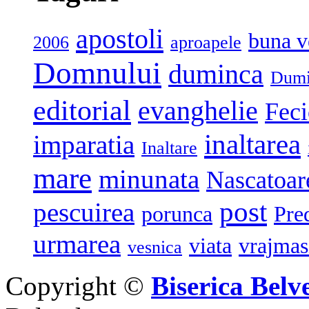
apostoli
buna v
2006
aproapele
Domnului
duminca
Dumi
editorial
evanghelie
Feci
inaltarea
imparatia
Inaltare
mare
minunata
Nascatoar
post
pescuirea
porunca
Pre
urmarea
viata
vrajmas
vesnica
Copyright ©
Biserica Belv