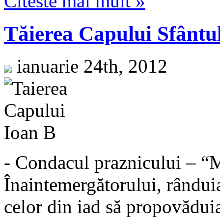
Citeste mai mult »
Tăierea Capului Sfântu
ianuarie 24th, 2012
- Condacul praznicului – “M
Înaintemergătorului, rânduia
celor din iad să propovădui