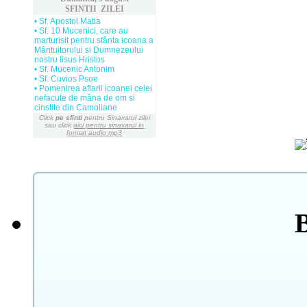
SFINTII ZILEI
• Sf. Apostol Matia
• Sf. 10 Mucenici, care au
marturisit pentru sfânta icoana a
Mântuitorului si Dumnezeului
nostru Iisus Hristos
• Sf. Mucenic Antonim
• Sf. Cuvios Psoe
• Pomenirea aflarii icoanei celei
nefacute de mâna de om si
cinstite din Camoliane
Click
pe sfinti
pentru Sinaxarul zilei
sau click
aici pentru sinaxarul in
format audio mp3