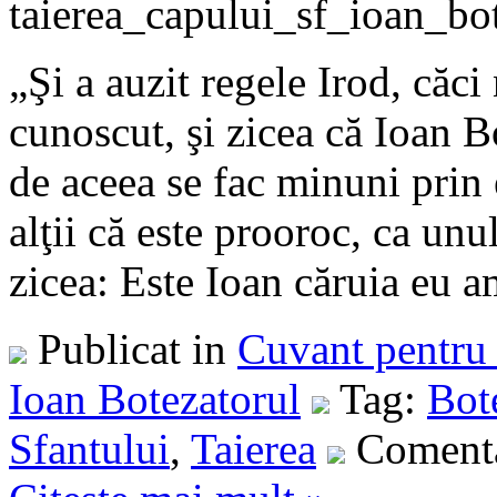
„Şi a auzit regele Irod, căci
cunoscut, şi zicea că Ioan Bo
de aceea se fac minuni prin el
alţii că este prooroc, ca unu
zicea: Este Ioan căruia eu am
Publicat in
Cuvant pentru 
Ioan Botezatorul
Tag:
Bot
Sfantului
,
Taierea
Comenta