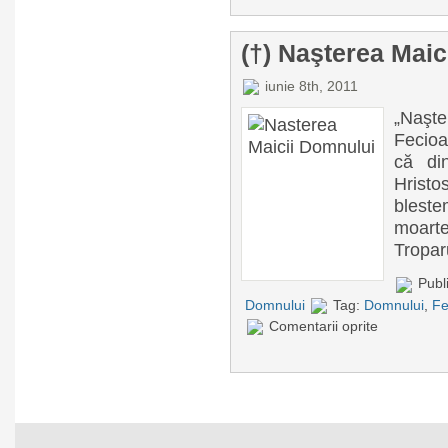
(†) Naşterea Mai
iunie 8th, 2011
„Naşt
Fecioa
că din
Hrist
bleste
moarte
Tropar
Publi
Domnului
Tag:
Domnului
,
Fe
Comentarii oprite