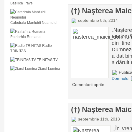
Basilica Travel
(†) Naşterea Mai
septembrie 8th, 2014
Catedrala Mantuirii Neamului
„Naşte
Fecioară
Patriarhia Romana
din tine
Radio
Dumneze
TRINITAS
a dat bi
TRINITAS TV
a dăruit
Ziarul Lumina
Publica
Domnului
Comentarii oprite
(†) Naşterea Mai
septembrie 11th, 2013
„În vre