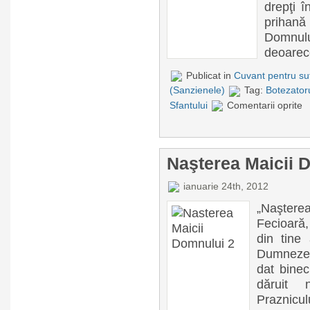
drepţi 
prihană
Domnul
deoarece
Publicat in
Cuvant pentru suf
(Sanzienele)
Tag:
Botezator
Sfantului
Comentarii oprite
Naşterea Maicii 
ianuarie 24th, 2012
„Naşter
Fecioară,
din tine 
Dumnezeu
dat binec
dăruit 
Praznic