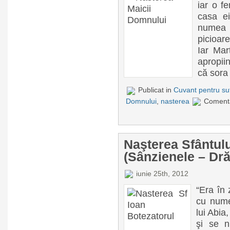
iar o f
casa e
numea
picioar
Iar Mar
apropii
că sora 
Publicat in
Cuvant pentru suf
Domnului
,
nasterea
Comenta
Naşterea Sfântulu
(Sânzienele – Dră
iunie 25th, 2012
“Era în 
cu nume
lui Abia,
şi se n