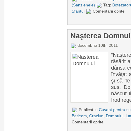
(Sanzienele)
Tag:
Botezator
Sfantul
Comentarii oprite
Naşterea Domnulu
decembrie 10th, 2011
“Naşter
răsărit-
dânsa ce
învăţat 
şi să Te
sus, Do
născut I
Irod regel
Publicat in
Cuvant pentru suf
Betleem
,
Craciun
,
Domnului
,
lu
Comentarii oprite