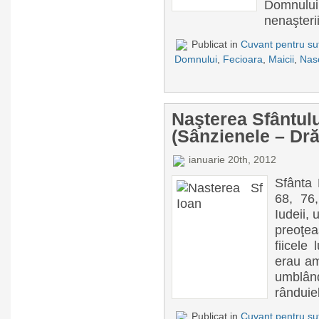
Domnului
nenaşterii
Publicat in
Cuvant pentru suf
Domnului
,
Fecioara
,
Maicii
,
Nas
Naşterea Sfântulu
(Sânzienele – Dră
ianuarie 20th, 2012
Sfânta 
68, 76,
Iudeii,
preoţea
fiicele
erau am
umblând
rânduiel
Publicat in
Cuvant pentru suf