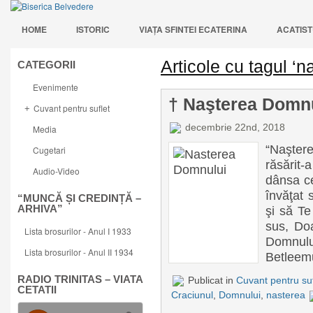
HOME
ISTORIC
VIAŢA SFINTEI ECATERINA
ACATIST
Articole cu tagul ‘n
CATEGORII
Evenimente
† Naşterea Domnu
Cuvant pentru suflet
+
decembrie 22nd, 2018
Media
“Naşter
Cugetari
răsărit-
Audio-Video
dânsa ce
învăţat 
“MUNCĂ ȘI CREDINȚĂ –
ARHIVA”
şi să Te
sus, Doa
Lista brosurilor - Anul I 1933
Domnulu
Lista brosurilor - Anul II 1934
Betleemul
RADIO TRINITAS – VIATA
Publicat in
Cuvant pentru suf
CETATII
Craciunul
,
Domnului
,
nasterea