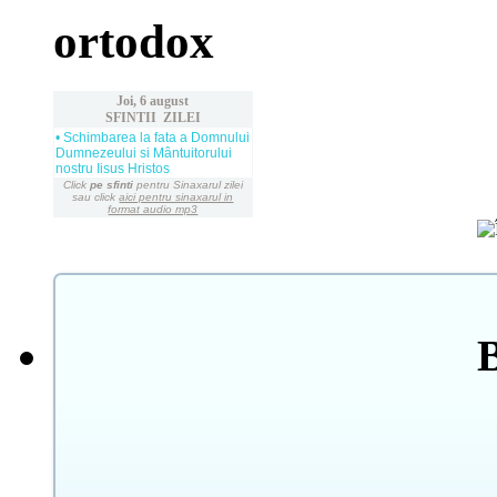
ortodox
Joi, 6 august
SFINTII ZILEI
• Schimbarea la fata a Domnului
Dumnezeului si Mântuitorului
nostru Iisus Hristos
Click
pe sfinti
pentru Sinaxarul zilei
sau click
aici pentru sinaxarul in
format audio mp3