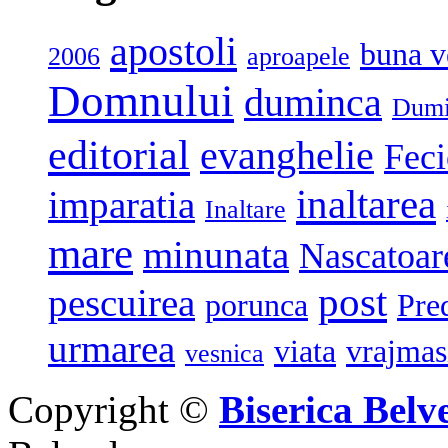
apostoli
buna v
2006
aproapele
Domnului
duminca
Dumi
editorial
evanghelie
Feci
inaltarea
imparatia
Inaltare
mare
minunata
Nascatoar
post
pescuirea
porunca
Pre
urmarea
viata
vrajmas
vesnica
Copyright ©
Biserica Belv