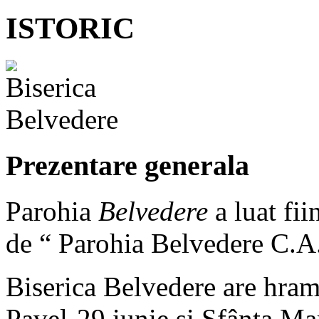
ISTORIC
Prezentare generala
Parohia
Belvedere
a luat fi
de “ Parohia Belvedere C.A
Biserica Belvedere are hramu
Pavel-29 iunie şi Sfânta M