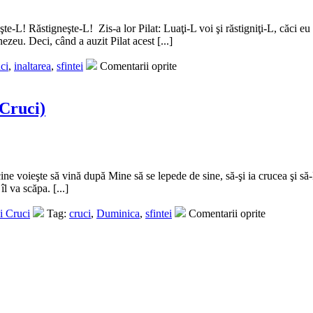
eşte-L! Răstigneşte-L! Zis-a lor Pilat: Luaţi-L voi şi răstigniţi-L, căci e
zeu. Deci, când a auzit Pilat acest [...]
ci
,
inaltarea
,
sfintei
Comentarii oprite
 Cruci)
ne voieşte să vină după Mine să se lepede de sine, să-şi ia crucea şi să-
l va scăpa. [...]
i Cruci
Tag:
cruci
,
Duminica
,
sfintei
Comentarii oprite