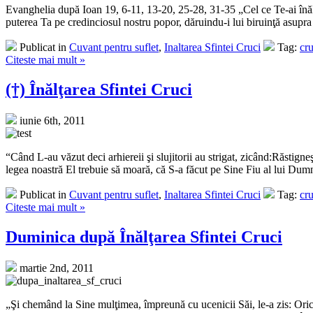
Evanghelia după Ioan 19, 6-11, 13-20, 25-28, 31-35 „Cel ce Te-ai înă
puterea Ta pe credinciosul nostru popor, dăruindu-i lui biruinţă asupra 
Publicat in
Cuvant pentru suflet
,
Inaltarea Sfintei Cruci
Tag:
cru
Citeste mai mult »
(†) Înălţarea Sfintei Cruci
iunie 6th, 2011
“Când L-au văzut deci arhiereii şi slujitorii au strigat, zicând:Răstigne
legea noastră El trebuie să moară, că S-a făcut pe Sine Fiu al lui Dumne
Publicat in
Cuvant pentru suflet
,
Inaltarea Sfintei Cruci
Tag:
cru
Citeste mai mult »
Duminica după Înălţarea Sfintei Cruci
martie 2nd, 2011
„Şi chemând la Sine mulţimea, împreună cu ucenicii Săi, le-a zis: Orici