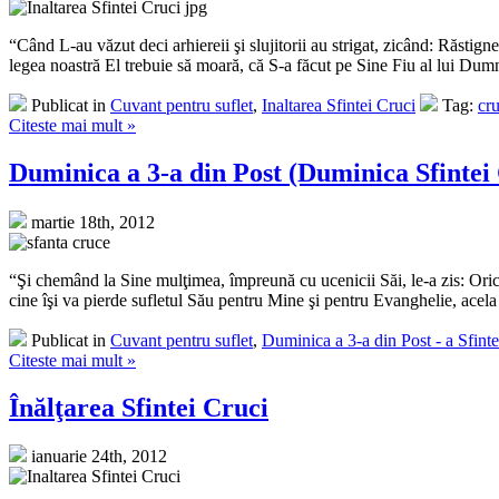
“Când L-au văzut deci arhiereii şi slujitorii au strigat, zicând: Răstign
legea noastră El trebuie să moară, că S-a făcut pe Sine Fiu al lui Dumne
Publicat in
Cuvant pentru suflet
,
Inaltarea Sfintei Cruci
Tag:
cru
Citeste mai mult »
Duminica a 3-a din Post (Duminica Sfintei
martie 18th, 2012
“Şi chemând la Sine mulţimea, împreună cu ucenicii Săi, le-a zis: Orici
cine îşi va pierde sufletul Său pentru Mine şi pentru Evanghelie, acela î
Publicat in
Cuvant pentru suflet
,
Duminica a 3-a din Post - a Sfinte
Citeste mai mult »
Înălţarea Sfintei Cruci
ianuarie 24th, 2012