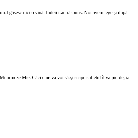
u nu-I găsesc nici o vină. Iudeii i-au răspuns: Noi avem lege şi după
Mi urmeze Mie. Căci cine va voi să-şi scape sufletul îl va pierde, iar