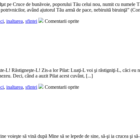
lţat pe Cruce de bunăvoie, poporului Tău celui nou, numit cu numele Tă
potrivnicilor, având ajutorul Tău armă de pace, nebiruită biruinţă” (Cond
ci
,
inaltarea
,
sfintei
Comentarii oprite
şte-L! Răstigneşte-L! Zis-a lor Pilat: Luaţi-L voi şi răstigniţi-L, căci eu
zeu. Deci, când a auzit Pilat acest cuvânt, [...]
ci
,
inaltarea
,
sfintei
Comentarii oprite
ne voieşte să vină după Mine să se lepede de sine, să-şi ia crucea şi să-