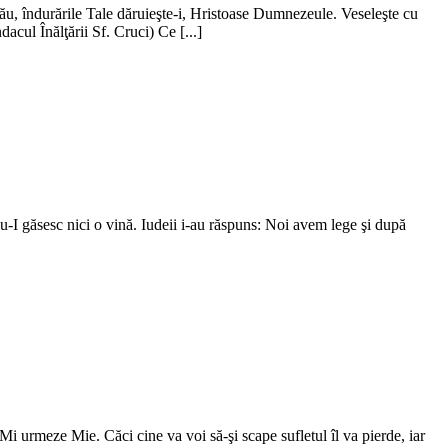
u, îndurările Tale dăruieşte-i, Hristoase Dumnezeule. Veseleşte cu
acul Înălţării Sf. Cruci) Ce [...]
 nu-I găsesc nici o vină. Iudeii i-au răspuns: Noi avem lege şi după
Mi urmeze Mie. Căci cine va voi să-şi scape sufletul îl va pierde, iar