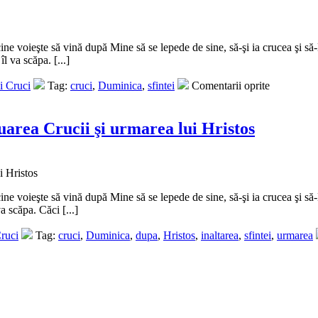
ne voieşte să vină după Mine să se lepede de sine, să-şi ia crucea şi să-
l va scăpa. [...]
i Cruci
Tag:
cruci
,
Duminica
,
sfintei
Comentarii oprite
uarea Crucii şi urmarea lui Hristos
ne voieşte să vină după Mine să se lepede de sine, să-şi ia crucea şi să-
a scăpa. Căci [...]
Cruci
Tag:
cruci
,
Duminica
,
dupa
,
Hristos
,
inaltarea
,
sfintei
,
urmarea