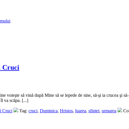
amului
i Cruci
ne voieşte să vină după Mine să se lepede de sine, să-şi ia crucea şi să-
l va scăpa. [...]
i Cruci
Tag:
cruci
,
Duminica
,
Hristos
,
luarea
,
sfintei
,
urmarea
Com