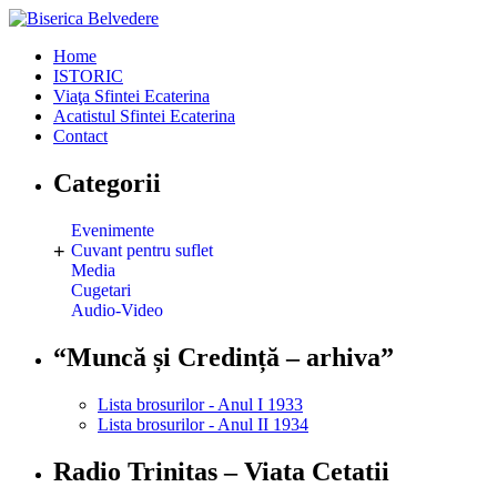
Home
ISTORIC
Viaţa Sfintei Ecaterina
Acatistul Sfintei Ecaterina
Contact
Categorii
Evenimente
+
Cuvant pentru suflet
Media
Cugetari
Audio-Video
“Muncă și Credință – arhiva”
Lista brosurilor - Anul I 1933
Lista brosurilor - Anul II 1934
Radio Trinitas – Viata Cetatii