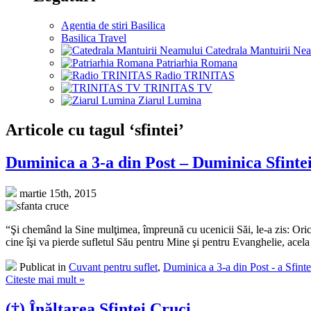
Agentia de stiri Basilica
Basilica Travel
Catedrala Mantuirii Ne
Patriarhia Romana
Radio TRINITAS
TRINITAS TV
Ziarul Lumina
Articole cu tagul ‘sfintei’
Duminica a 3-a din Post – Duminica Sfinte
martie 15th, 2015
“Şi chemând la Sine mulţimea, împreună cu ucenicii Săi, le-a zis: Orici
cine îşi va pierde sufletul Său pentru Mine şi pentru Evanghelie, acela î
Publicat in
Cuvant pentru suflet
,
Duminica a 3-a din Post - a Sfinte
Citeste mai mult »
(†) Înălţarea Sfintei Cruci