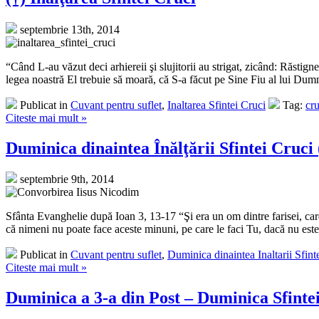
septembrie 13th, 2014
“Când L-au văzut deci arhiereii şi slujitorii au strigat, zicând: Răstign
legea noastră El trebuie să moară, că S-a făcut pe Sine Fiu al lui Dumne
Publicat in
Cuvant pentru suflet
,
Inaltarea Sfintei Cruci
Tag:
cru
Citeste mai mult »
Duminica dinaintea Înălţării Sfintei Cruci
septembrie 9th, 2014
Sfânta Evanghelie după Ioan 3, 13-17 “Şi era un om dintre farisei, care
că nimeni nu poate face aceste minuni, pe care le faci Tu, dacă nu este 
Publicat in
Cuvant pentru suflet
,
Duminica dinaintea Inaltarii Sfint
Citeste mai mult »
Duminica a 3-a din Post – Duminica Sfinte