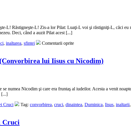
eşte-L! Răstigneşte-L! Zis-a lor Pilat: Luaţi-L voi şi răstigniţi-L, căci e
zeu. Deci, când a auzit Pilat acest [...]
ci
,
inaltarea
,
sfintei
Comentarii oprite
 (Convorbirea lui Iisus cu Nicodim)
 se numea Nicodim şi care era fruntaş al iudeilor. Acesta a venit noaptea
[...]
ei Cruci
Tag:
convorbirea
,
cruci
,
dinaintea
,
Duminica
,
Iisus
,
inaltarii
i Cruci