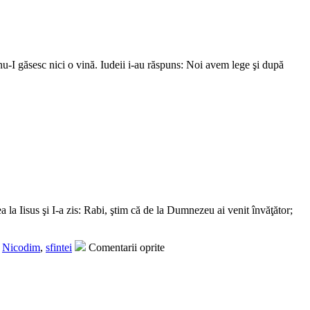
u nu-I găsesc nici o vină. Iudeii i-au răspuns: Noi avem lege şi după
 la Iisus şi I-a zis: Rabi, ştim că de la Dumnezeu ai venit învăţător;
,
Nicodim
,
sfintei
Comentarii oprite