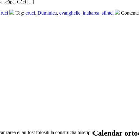
a scăpa. Căci [...]
Cruci
Tag:
cruci
,
Duminica
,
evanghelie
,
inaltarea
,
sfintei
Comentar
Calendar orto
vanzarea ei au fost folositi la constructia bisericii