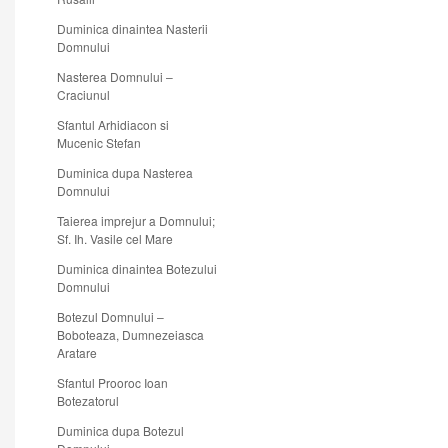
Duminica dinaintea Nasterii
Domnului
Nasterea Domnului –
Craciunul
Sfantul Arhidiacon si
Mucenic Stefan
Duminica dupa Nasterea
Domnului
Taierea imprejur a Domnului;
Sf. Ih. Vasile cel Mare
Duminica dinaintea Botezului
Domnului
Botezul Domnului –
Boboteaza, Dumnezeiasca
Aratare
Sfantul Prooroc Ioan
Botezatorul
Duminica dupa Botezul