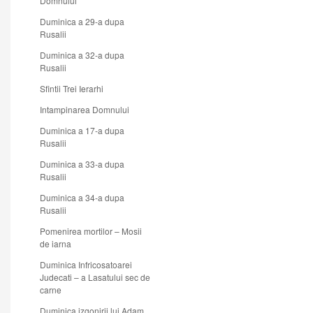
Domnului
Duminica a 29-a dupa
Rusalii
Duminica a 32-a dupa
Rusalii
Sfintii Trei Ierarhi
Intampinarea Domnului
Duminica a 17-a dupa
Rusalii
Duminica a 33-a dupa
Rusalii
Duminica a 34-a dupa
Rusalii
Pomenirea mortilor – Mosii
de iarna
Duminica Infricosatoarei
Judecati – a Lasatului sec de
carne
Duminica izgonirii lui Adam