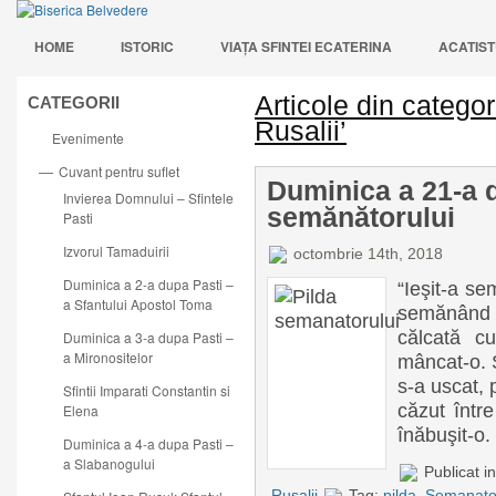
HOME
ISTORIC
VIAŢA SFINTEI ECATERINA
ACATIST
Articole din catego
CATEGORII
Rusalii’
Evenimente
Cuvant pentru suflet
—
Duminica a 21-a d
Invierea Domnului – Sfintele
semănătorului
Pasti
Izvorul Tamaduirii
octombrie 14th, 2018
Duminica a 2-a dupa Pasti –
“Ieşit-a s
a Sfantului Apostol Toma
semănând e
călcată cu
Duminica a 3-a dupa Pasti –
a Mironositelor
mâncat-o. Ş
s-a uscat, 
Sfintii Imparati Constantin si
căzut între
Elena
înăbuşit-o. Ş
Duminica a 4-a dupa Pasti –
a Slabanogului
Publicat i
Rusalii
Tag:
pilda
,
Semanato