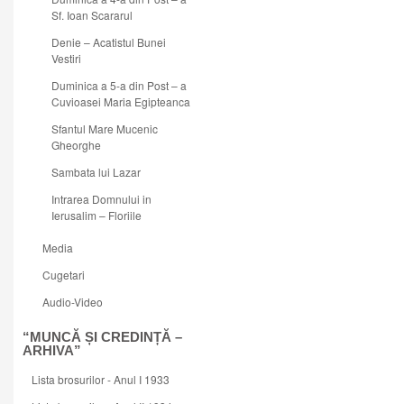
Sf. Ioan Scararul
Denie – Acatistul Bunei
Vestiri
Duminica a 5-a din Post – a
Cuvioasei Maria Egipteanca
Sfantul Mare Mucenic
Gheorghe
Sambata lui Lazar
Intrarea Domnului in
Ierusalim – Floriile
Media
Cugetari
Audio-Video
“MUNCĂ ȘI CREDINȚĂ –
ARHIVA”
Lista brosurilor - Anul I 1933