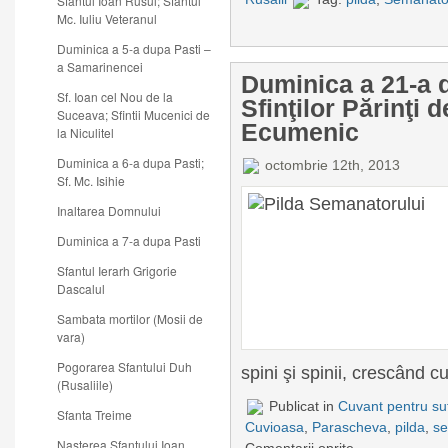
Sfantul Ioan Rusul; Sfantul
Mc. Iuliu Veteranul
Duminica a 5-a dupa Pasti –
a Samarinencei
Duminica a 21-a 
Sf. Ioan cel Nou de la
Sfinţilor Părinţi d
Suceava; Sfintii Mucenici de
Ecumenic
la Niculitel
Duminica a 6-a dupa Pasti;
octombrie 12th, 2013
Sf. Mc. Isihie
Inaltarea Domnului
Duminica a 7-a dupa Pasti
Sfantul Ierarh Grigorie
Dascalul
Sambata mortilor (Mosii de
vara)
Pogorarea Sfantului Duh
spini şi spinii, crescând cu
(Rusaliile)
Publicat in
Cuvant pentru suf
Sfanta Treime
Cuvioasa
,
Parascheva
,
pilda
,
se
Nasterea Sfantului Ioan