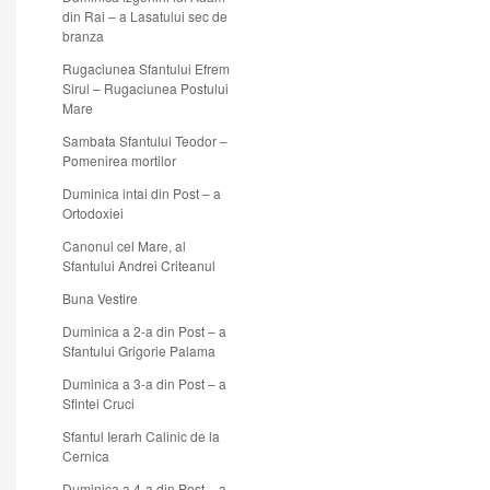
din Rai – a Lasatului sec de
branza
Rugaciunea Sfantului Efrem
Sirul – Rugaciunea Postului
Mare
Sambata Sfantului Teodor –
Pomenirea mortilor
Duminica intai din Post – a
Ortodoxiei
Canonul cel Mare, al
Sfantului Andrei Criteanul
Buna Vestire
Duminica a 2-a din Post – a
Sfantului Grigorie Palama
Duminica a 3-a din Post – a
Sfintei Cruci
Sfantul Ierarh Calinic de la
Cernica
Duminica a 4-a din Post – a