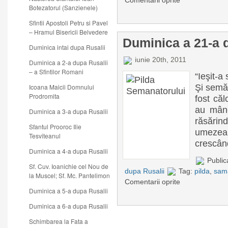
Comentarii oprite
Botezatorul (Sanzienele)
Sfintii Apostoli Petru si Pavel
– Hramul Bisericii Belvedere
Duminica a 21-a 
Duminica intai dupa Rusalii
iunie 20th, 2011
Duminica a 2-a dupa Rusalii
– a Sfintilor Romani
“Ieşit-
Şi semă
Icoana Maicii Domnului
Prodromita
fost căl
au mânc
Duminica a 3-a dupa Rusalii
răsări
Sfantul Prooroc Ilie
umezeală
Tesviteanul
crescând
Duminica a 4-a dupa Rusalii
Public
Sf. Cuv. Ioanichie cel Nou de
dupa Rusalii
Tag:
pilda
,
sam
la Muscel; Sf. Mc. Pantelimon
Comentarii oprite
Duminica a 5-a dupa Rusalii
Duminica a 6-a dupa Rusalii
Schimbarea la Fata a