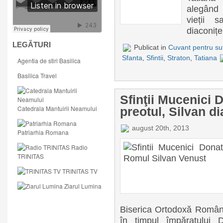
alegând 
vieții 
diaconițel
LEGĂTURI
Publicat in
Cuvant pentru suf
Sfanta
,
Sfintii
,
Straton
,
Tatiana
Agentia de stiri Basilica
Basilica Travel
Sfinţii Mucenici 
Catedrala Mantuirii Neamului
preotul, Silvan d
august 20th, 2013
Patriarhia Romana
Radio
TRINITAS
TRINITAS TV
Ziarul Lumina
Biserica Ortodoxă Română
în timpul împăratului D