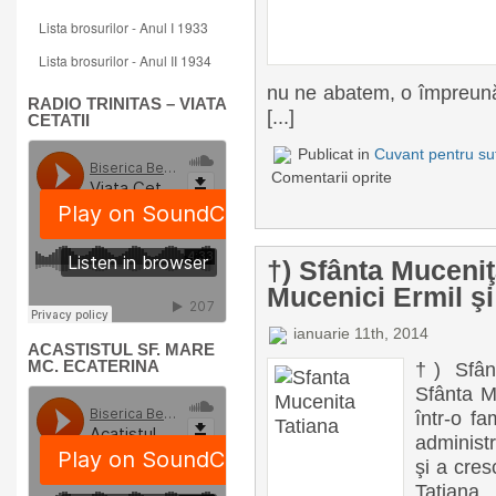
Lista brosurilor - Anul I 1933
Lista brosurilor - Anul II 1934
nu ne abatem, o împreună 
RADIO TRINITAS – VIATA
[...]
CETATII
Publicat in
Cuvant pentru suf
Comentarii oprite
†) Sfânta Muceniţă
Mucenici Ermil şi
ianuarie 11th, 2014
ACASTISTUL SF. MARE
MC. ECATERINA
†) Sfânt
Sfânta M
într-o fa
administr
şi a cres
Tatiana