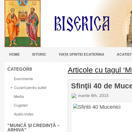
HOME
ISTORIC
VIAŢA SFINTEI ECATERINA
ACATIST
Articole cu tagul ‘M
CATEGORII
Evenimente
Sfinţii 40 de Muc
Cuvant pentru suflet
+
martie 8th, 2015
Media
Cugetari
Audio-Video
“MUNCĂ ȘI CREDINȚĂ –
ARHIVA”