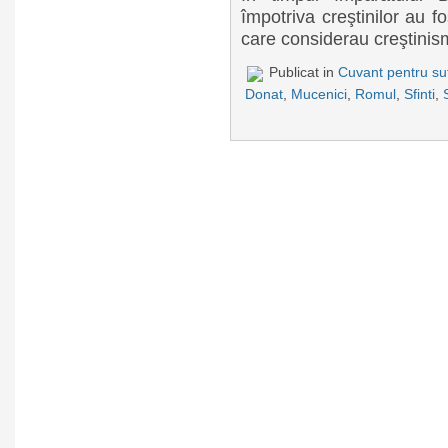
împotriva creştinilor au f
care considerau creştinismu
Publicat in
Cuvant pentru suf
Donat
,
Mucenici
,
Romul
,
Sfinti
,