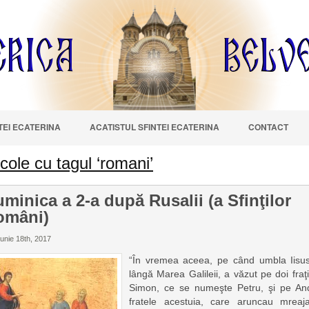
NTEI ECATERINA
ACATISTUL SFINTEI ECATERINA
CONTACT
icole cu tagul ‘romani’
minica a 2-a după Rusalii (a Sfinţilor
omâni)
unie 18th, 2017
“În vremea aceea, pe când umbla Iisu
lângă Marea Galileii, a văzut pe doi fraţ
Simon, ce se numeşte Petru, şi pe And
fratele acestuia, care aruncau mreaj