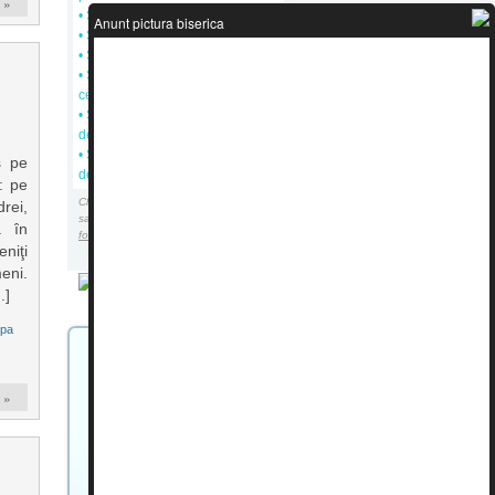
 »
• Sf. Cuvios Asterie Singliticul
Anunt pictura biserica
• Sf. Sozont cel din Nicomidia
• Sf. Iperehie
• Sf. Cuvios Teodosie, doctorul
cel nou
• Sf. Cuvios Dometie, facatorul
de minuni
• Sf. Cuvios Nicanor, facatorul
s pe
de minuni
: pe
Click
pe sfinti
pentru Sinaxarul zilei
rei,
sau click
aici pentru sinaxarul in
a în
format audio mp3
niţi
eni.
.]
upa
Bucuresti
 »
Romania
11°C
Înnorat