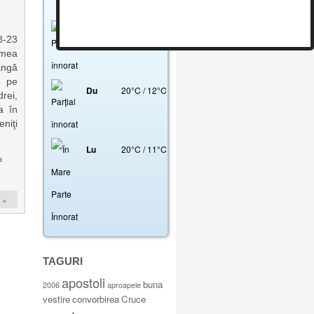
Umiditate: 67 %
Sâ
18
°
C
/
12
°
C
-23
emea
ângă
: pe
Du
20
°
C
/
12
°
C
rei,
a în
eniţi
Lu
20
°
C
/
11
°
C
a
 »
TAGURI
apostoli
buna
2006
aproapele
vestire
convorbirea
Cruce