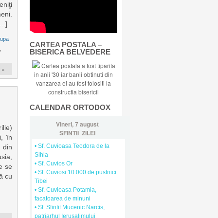
niţi
eni.
..]
dupa
CARTEA POSTALA –
,
BISERICA BELVEDERE
Cartea postala a fost tiparita
 »
in anii '30 iar banii obtinuti din
vanzarea ei au fost folositi la
constructia bisericii
CALENDAR ORTODOX
Vineri, 7 august
ilie)
SFINTII ZILEI
, în
• Sf. Cuvioasa Teodora de la
 din
Sihla
sia,
• Sf. Cuvios Or
e se
• Sf. Cuviosi 10.000 de pustnici
ă cu
Tibei
• Sf. Cuvioasa Potamia,
facatoarea de minuni
• Sf. Sfintit Mucenic Narcis,
patriarhul Ierusalimului