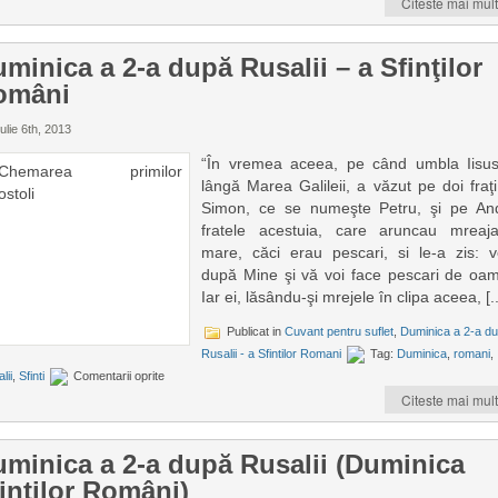
Citeste mai mult
minica a 2-a după Rusalii – a Sfinţilor
omâni
ulie 6th, 2013
“În vremea aceea, pe când umbla Iisu
lângă Marea Galileii, a văzut pe doi fraţi
Simon, ce se numeşte Petru, şi pe And
fratele acestuia, care aruncau mreaj
mare, căci erau pescari, si le-a zis: ve
după Mine şi vă voi face pescari de oam
Iar ei, lăsându-şi mrejele în clipa aceea, [..
Publicat in
Cuvant pentru suflet
,
Duminica a 2-a d
Rusalii - a Sfintilor Romani
Tag:
Duminica
,
romani
,
lii
,
Sfinti
Comentarii oprite
Citeste mai mult
minica a 2-a după Rusalii (Duminica
inţilor Români)