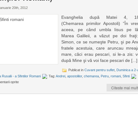
anuarie 20th, 2012
Evanghelia după Matei 4, 18
(Chemarea primilor Apostoli) “În vr
aceea, pe când umbla Iisus pe l
Marea Galileii, a văzut pe doi fraţi
Simon, ce se numeşte Petru, şi pe And
fratele acestuia, care aruncau mreaj
mare, căci erau pescari, si le-a zis: v
după Mine şi vă voi face pescari de [...]
Publicat in
Cuvant pentru suflet
,
Duminica a 2-
 Rusalii - a Sfintilor Romani
Tag:
Andrei
,
apostolilor
,
chemarea
,
Petru
,
romani
,
Sfinti
ntarii oprite
Citeste mai mult