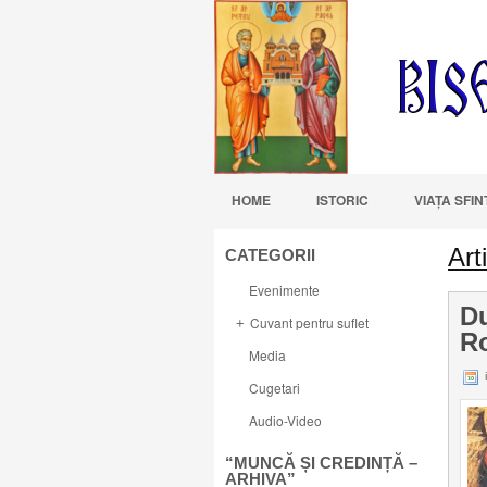
HOME
ISTORIC
VIAŢA SFI
Art
CATEGORII
Evenimente
Du
Cuvant pentru suflet
+
R
Media
i
Cugetari
Audio-Video
“MUNCĂ ȘI CREDINȚĂ –
ARHIVA”