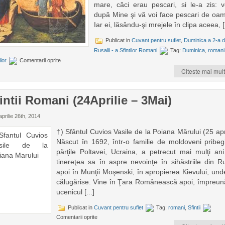
mare, căci erau pescari, si le-a zis: ve
după Mine şi vă voi face pescari de oam
Iar ei, lăsându-şi mrejele în clipa aceea, [.
Publicat in
Cuvant pentru suflet
,
Duminica a 2-a 
Rusalii - a Sfintilor Romani
Tag:
Duminica
,
romani
ilor
Comentarii oprite
Citeste mai mult
intii Romani (24Aprilie – 3Mai)
prilie 26th, 2014
†) Sfântul Cuvios Vasile de la Poiana Mărului (25 apr
Născut în 1692, într-o familie de moldoveni pribegi
părţile Poltavei, Ucraina, a petrecut mai mulţi ani
tinereţea sa în aspre nevoinţe în sihăstriile din Ru
apoi în Munţii Moşenski, în apropierea Kievului, und
călugărise. Vine în Ţara Românească apoi, împreun
ucenicul [...]
Publicat in
Cuvant pentru suflet
Tag:
romani
,
Sfintii
Comentarii oprite