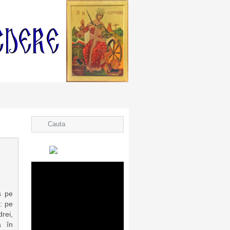
s pe
i: pe
rei,
a în