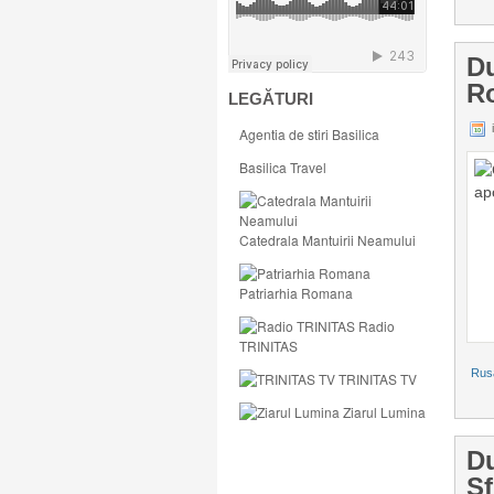
Du
R
LEGĂTURI
i
Agentia de stiri Basilica
Basilica Travel
Catedrala Mantuirii Neamului
Patriarhia Romana
Radio
TRINITAS
Rusa
TRINITAS TV
Ziarul Lumina
Du
Sf