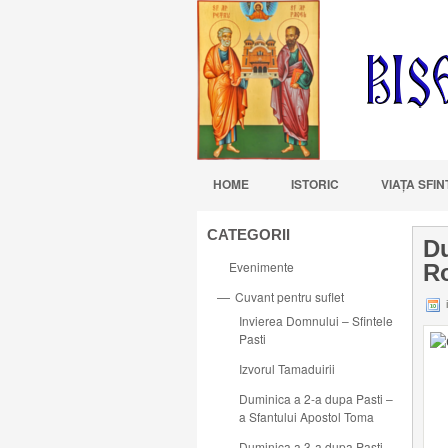
HOME
ISTORIC
VIAŢA SFI
CATEGORII
Du
Evenimente
R
Cuvant pentru suflet
—
i
Invierea Domnului – Sfintele
Pasti
Izvorul Tamaduirii
Duminica a 2-a dupa Pasti –
a Sfantului Apostol Toma
Duminica a 3-a dupa Pasti –