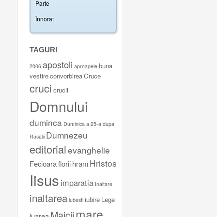
TAGURI
apostoli
buna
2006
aproapele
vestire
convorbirea
Cruce
cruci
crucii
Domnului
duminca
Duminica a 25-a dupa
Dumnezeu
Rusalii
editorial
evanghelie
Hristos
Fecioara
florii
hram
Iisus
imparatia
Inaltare
inaltarea
iubire
Lege
iubesti
mare
Maicii
luarea