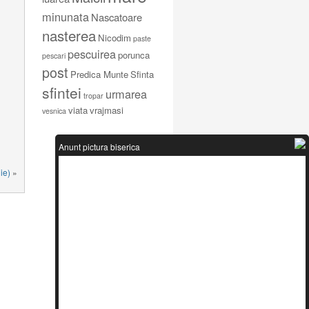
minunata
Nascatoare
nasterea
Nicodim
paste
pescuirea
porunca
pescari
post
Predica Munte
Sfinta
sfintei
urmarea
tropar
viata
vrajmasi
vesnica
Anunt pictura biserica
ie)
»