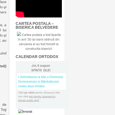
face
u-şi
mers
CARTEA POSTALA –
e, a
BISERICA BELVEDERE
 lui
Cartea postala a fost tiparita
u-şi
in anii '30 iar banii obtinuti din
r, au
vanzarea ei au fost folositi la
constructia bisericii
uind
CALENDAR ORTODOX
Joi, 6 august
oli)
SFINTII ZILEI
• Schimbarea la fata a Domnului
Dumnezeului si Mântuitorului
nostru Iisus Hristos
Click
pe sfinti
pentru Sinaxarul zilei
sau click
aici pentru sinaxarul in
format audio mp3
ă de
Toţi
tos,