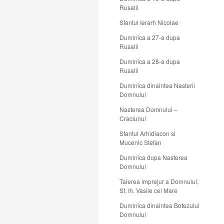
Rusalii
Sfantul Ierarh Nicolae
Duminica a 27-a dupa
Rusalii
Duminica a 28-a dupa
Rusalii
Duminica dinaintea Nasterii
Domnului
Nasterea Domnului –
Craciunul
Sfantul Arhidiacon si
Mucenic Stefan
Duminica dupa Nasterea
Domnului
Taierea imprejur a Domnului;
Sf. Ih. Vasile cel Mare
Duminica dinaintea Botezului
Domnului