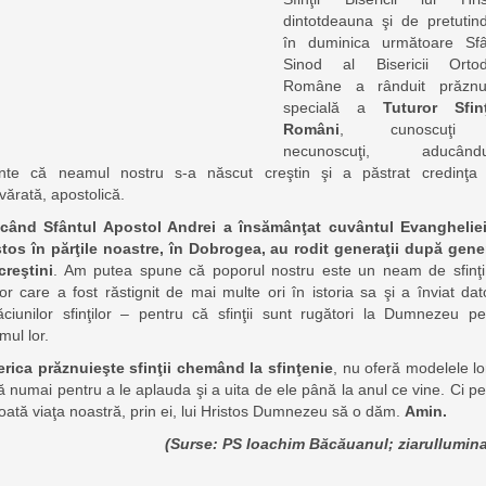
dintotdeauna şi de pretutind
în duminica următoare Sfâ
Sinod al Bisericii Orto
Române a rânduit prăznu
specială a
Tuturor Sfinţ
Români
, cunoscuţi
necunoscuţi, aducându
nte că neamul nostru s-a născut creştin şi a păstrat credinţa
vărată, apostolică.
când Sfântul Apostol Andrei a însămânţat cuvântul Evangheliei
stos în părţile noastre, în Dobrogea, au rodit generaţii după gener
creştini
. Am putea spune că poporul nostru este un neam de sfinţi
or care a fost răstignit de mai multe ori în istoria sa şi a înviat dato
ăciunilor sfinţilor – pentru că sfinţii sunt rugători la Dumnezeu pe
mul lor.
erica prăznuieşte sfinţii chemând la sfinţenie
, nu oferă modelele lo
ă numai pentru a le aplauda şi a uita de ele până la anul ce vine. Ci p
toată viaţa noastră, prin ei, lui Hristos Dumnezeu să o dăm.
Amin.
(Surse: PS Ioachim Băcăuanul; ziarullumina