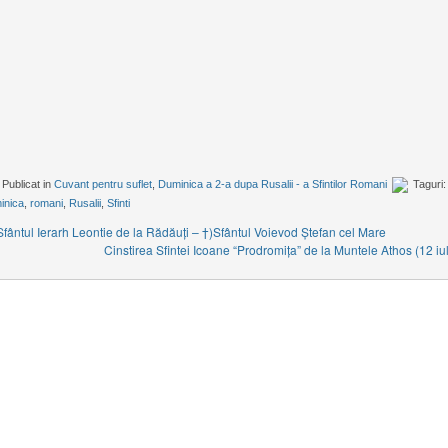
Publicat in
Cuvant pentru suflet
,
Duminica a 2-a dupa Rusalii - a Sfintilor Romani
Taguri:
inica
,
romani
,
Rusalii
,
Sfinti
Sfântul Ierarh Leontie de la Rădăuţi – †)Sfântul Voievod Ştefan cel Mare
Cinstirea Sfintei Icoane “Prodromiţa” de la Muntele Athos (12 iul