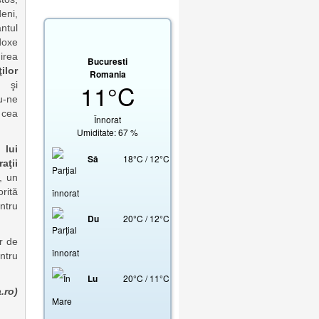
eni,
ntul
doxe
irea
Bucuresti
ilor
Romania
11°C
 şi
-ne
 cea
Înnorat
Umiditate: 67 %
 lui
Sâ
18
°
C
/
12
°
C
aţii
, un
rită
ntru
Du
20
°
C
/
12
°
C
r de
entru
Lu
20
°
C
/
11
°
C
.ro)