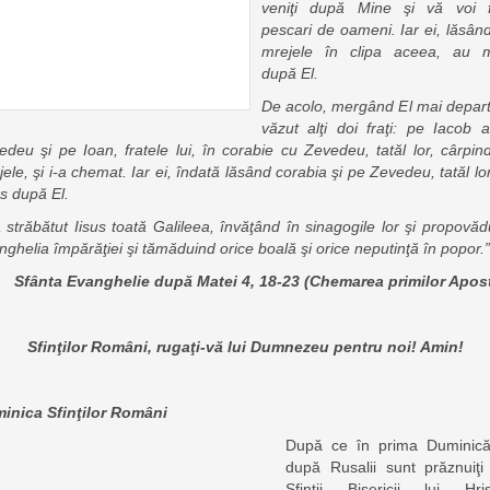
veniţi după Mine şi vă voi 
pescari de oameni. Iar ei, lăsând
mrejele în clipa aceea, au 
după El.
De acolo, mergând El mai depart
văzut alţi doi fraţi: pe Iacob al
edeu şi pe Ioan, fratele lui, în corabie cu Zevedeu, tatăl lor, cârpind
ele, şi i-a chemat. Iar ei, îndată lăsând corabia şi pe Zevedeu, tatăl lo
s după El.
a străbătut Iisus toată Galileea, învăţând în sinagogile lor şi propovăd
ghelia împărăţiei şi tămăduind orice boală şi orice neputinţă în popor.”
Sfânta Evanghelie după Matei 4, 18-23 (Chemarea primilor Apost
Sfinţilor Români, rugaţi-vă lui Dumnezeu pentru noi! Amin!
inica Sfinţilor Români
După ce în prima Duminic
după Rusalii sunt prăznuiţi 
Sfinţii Bisericii lui Hris