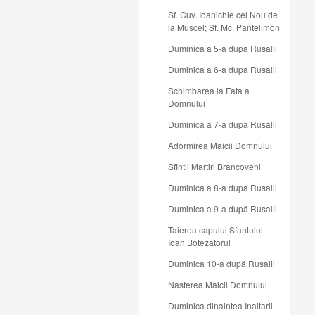
Sf. Cuv. Ioanichie cel Nou de
la Muscel; Sf. Mc. Pantelimon
Duminica a 5-a dupa Rusalii
Duminica a 6-a dupa Rusalii
Schimbarea la Fata a
Domnului
Duminica a 7-a dupa Rusalii
Adormirea Maicii Domnului
Sfintii Martiri Brancoveni
Duminica a 8-a dupa Rusalii
Duminica a 9-a după Rusalii
Taierea capului Sfantului
Ioan Botezatorul
Duminica 10-a după Rusalii
Nasterea Maicii Domnului
Duminica dinaintea Inaltarii