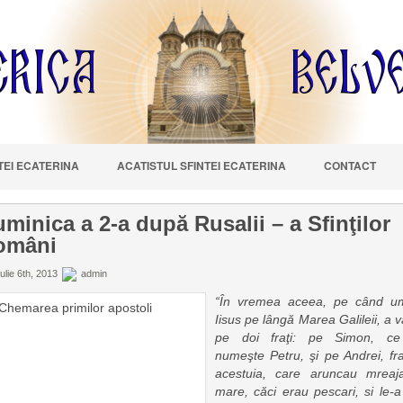
NTEI ECATERINA
ACATISTUL SFINTEI ECATERINA
CONTACT
minica a 2-a după Rusalii – a Sfinţilor
omâni
ulie 6th, 2013
admin
“În vremea aceea, pe când u
Iisus pe lângă Marea Galileii, a 
pe doi fraţi: pe Simon, c
numeşte Petru, şi pe Andrei, fra
acestuia, care aruncau mreaj
mare, căci erau pescari, si le-a 