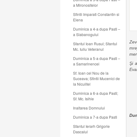
a Mironositelor
Sfintii Imparati Constantin si
Elena
Duminica a 4-a dupa Pasti –
a Slabanogului
Zev
Sfantul Ioan Rusul; Sfantul
mrej
Mc. Iuliu Veteranul
mer
Duminica a 5-a dupa Pasti –
Şi 
a Samarinencei
Evan
Sf. Ioan cel Nou de la
Suceava; Sfintii Mucenici de
la Niculitel
Duminica a 6-a dupa Pasti;
Sf. Mc. Isihie
Inaltarea Domnului
Dum
Duminica a 7-a dupa Pasti
Sfantul Ierarh Grigorie
Dascalul