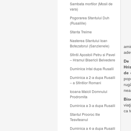
Sambata mortilor (Mosii de
vara)
Pogorarea Sfantului Duh
(Rusaliile)
Sfanta Treime
Nasterea Sfantului Ioan
Botezatorul (Sanzienele)
ami
ade
Sfintii Apostoli Petru si Pavel
– Hramul Bisericii Belvedere
De 
Hri
Duminica intai dupa Rusalii
de 
Duminica a 2-a dupa Rusalii
pop
– a Sfintilor Romani
rug
nea
Icoana Maicii Domnului
Prodromita
Bis
viaţ
Duminica a 3-a dupa Rusalii
ca 
Sfantul Prooroc Ilie
Tesviteanul
Duminica a 4-a dupa Rusalii