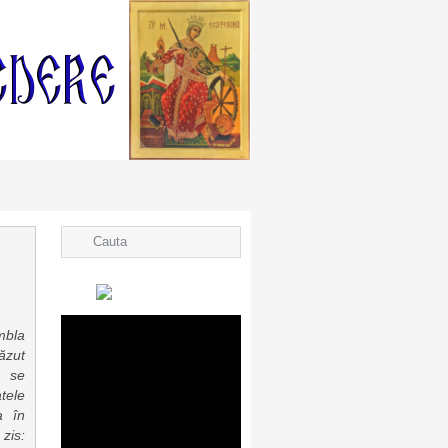
mbla
văzut
e se
tele
a în
zis: