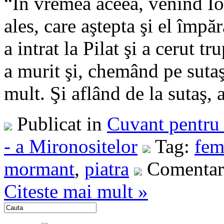
“În vremea aceea, venind Ios
ales, care aştepta şi el împ
a intrat la Pilat şi a cerut tr
a murit şi, chemând pe sutaş
mult. Şi aflând de la sutaş, a 
Publicat in
Cuvant pentru 
- a Mironositelor
Tag:
fem
mormant
,
piatra
Comentari
Citeste mai mult »