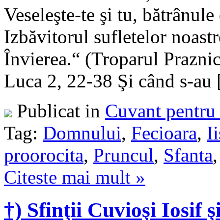
Veseleşte-te şi tu, bătrânule
Izbăvitorul sufletelor noastr
Învierea.“ (Troparul Prazn
Luca 2, 22-38 Şi când s-au [
Publicat in
Cuvant pentru 
Tag:
Domnului
,
Fecioara
,
I
proorocita
,
Pruncul
,
Sfanta
Citeste mai mult »
†) Sfinţii Cuvioşi Iosif 