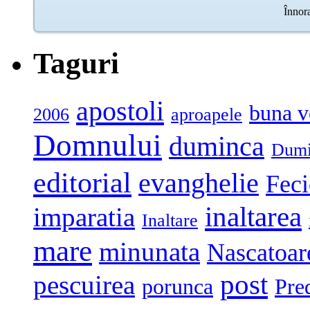
Taguri
apostoli
buna v
2006
aproapele
Domnului
duminca
Dumi
editorial
evanghelie
Feci
inaltarea
imparatia
Inaltare
mare
minunata
Nascatoar
post
pescuirea
porunca
Pre