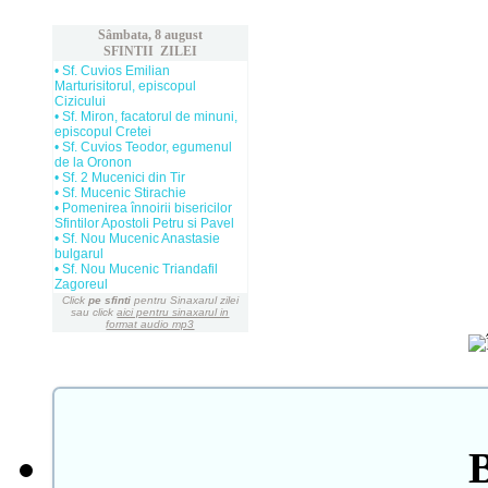
Sâmbata, 8 august
SFINTII ZILEI
• Sf. Cuvios Emilian
Marturisitorul, episcopul
Cizicului
• Sf. Miron, facatorul de minuni,
episcopul Cretei
• Sf. Cuvios Teodor, egumenul
de la Oronon
• Sf. 2 Mucenici din Tir
• Sf. Mucenic Stirachie
• Pomenirea înnoirii bisericilor
Sfintilor Apostoli Petru si Pavel
• Sf. Nou Mucenic Anastasie
bulgarul
• Sf. Nou Mucenic Triandafil
Zagoreul
Click
pe sfinti
pentru Sinaxarul zilei
sau click
aici pentru sinaxarul in
format audio mp3