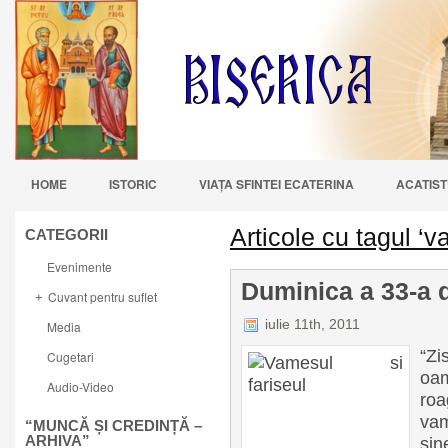
HOME
ISTORIC
VIAŢA SFINTEI ECATERINA
ACATIST
Articole cu tagul ‘
CATEGORII
Evenimente
Duminica a 33-a 
Cuvant pentru suflet
+
iulie 11th, 2011
Media
“Z
Cugetari
oa
Audio-Video
roa
vam
“MUNCĂ ȘI CREDINȚĂ –
ARHIVA”
sin