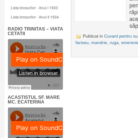
pen
Lista brosurilor - Anul I 1933
răp
Lista brosurilor - Anul II 1934
ace
săp
RADIO TRINITAS – VIATA
CETATII
Publicat in
Cuvant pentru suf
fariseu
,
mandrie
,
ruga
,
smereni
ACASTISTUL SF. MARE
MC. ECATERINA