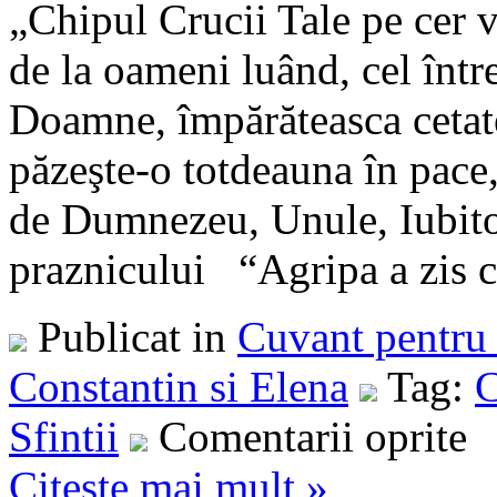
„Chipul Crucii Tale pe cer 
de la oameni luând, cel într
Doamne, împărăteasca cetate
păzeşte-o totdeauna în pace
de Dumnezeu, Unule, Iubito
praznicului “Agripa a zis căt
Publicat in
Cuvant pentru 
Constantin si Elena
Tag:
C
Sfintii
Comentarii oprite
Citeste mai mult »