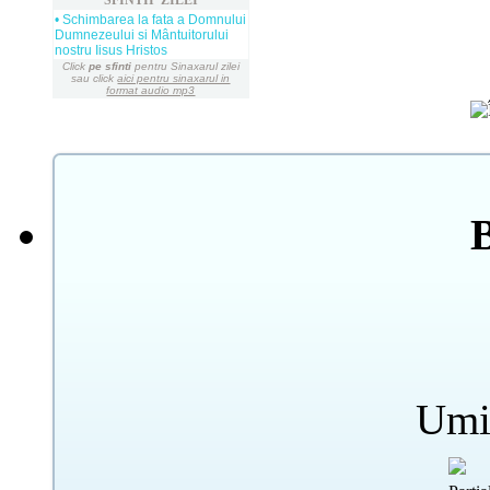
• Schimbarea la fata a Domnului
Dumnezeului si Mântuitorului
nostru Iisus Hristos
Click
pe sfinti
pentru Sinaxarul zilei
sau click
aici pentru sinaxarul in
format audio mp3
Umi