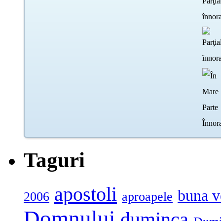
Taguri
apostoli
buna v
2006
aproapele
Domnului
duminca