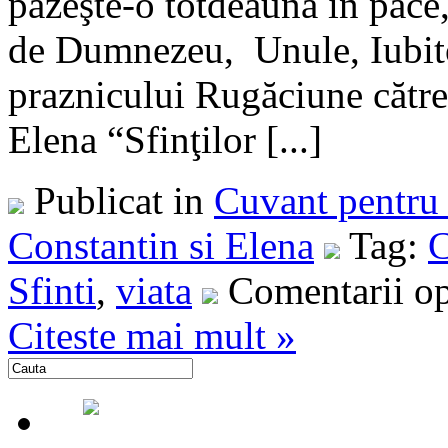
păzeşte-o totdeauna în pace
de Dumnezeu, Unule, Iubito
praznicului Rugăciune către 
Elena “Sfinţilor [...]
Publicat in
Cuvant pentru 
Constantin si Elena
Tag:
C
Sfinti
,
viata
Comentarii op
Citeste mai mult »