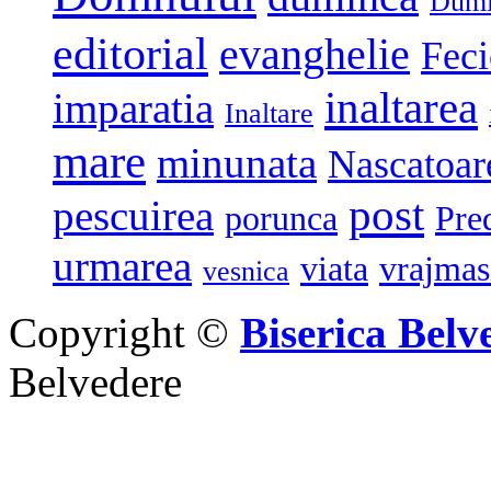
Dumi
editorial
evanghelie
Feci
inaltarea
imparatia
Inaltare
mare
minunata
Nascatoar
post
pescuirea
porunca
Pre
urmarea
viata
vrajmas
vesnica
Copyright ©
Biserica Belv
Belvedere