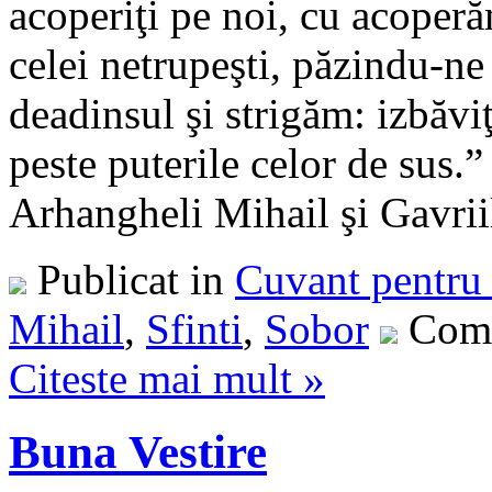
acoperiţi pe noi, cu acoperă
celei netrupeşti, păzindu-n
deadinsul şi strigăm: izbăvi
peste puterile celor de sus.
Arhangheli Mihail şi Gavriil 
Publicat in
Cuvant pentru 
Mihail
,
Sfinti
,
Sobor
Come
Citeste mai mult »
Buna Vestire