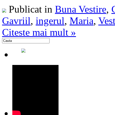
Publicat in
Buna Vestire
,
Gavriil
,
ingerul
,
Maria
,
Vest
Citeste mai mult »