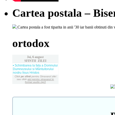
Cartea postala – Bise
Cartea postala a fost tiparita in anii '30 iar banii obtinuti din 
ortodox
Joi, 6 august
SFINTII ZILEI
• Schimbarea la fata a Domnului
Dumnezeului si Mântuitorului
nostru Iisus Hristos
Click
pe sfinti
pentru Sinaxarul zilei
sau click
aici pentru sinaxarul in
format audio mp3