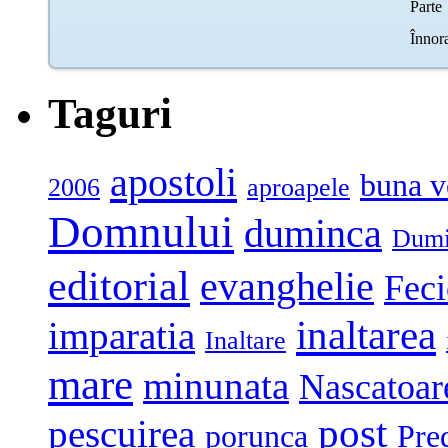
Taguri
apostoli
buna v
2006
aproapele
Domnului
duminca
Dumi
editorial
evanghelie
Feci
inaltarea
imparatia
Inaltare
mare
minunata
Nascatoar
post
pescuirea
porunca
Pre