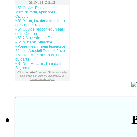
SFINTII ZILEI
• Sf. Cuvios Emilian
Marturisitorul, episcopul
Cizicului
• Sf. Miron, facatorul de minuni,
episcopul Cretei
• Sf. Cuvios Teodor, egumenul
de la Oronon
• Sf. 2 Mucenici din Tir
• Sf. Mucenic Stirachie
• Pomenirea înnoirii bisericilor
Sfintilor Apostoli Petru si Pavel
• Sf. Nou Mucenic Anastasie
bulgarul
• Sf. Nou Mucenic Triandafil
Zagoreul
Click
pe sfinti
pentru Sinaxarul zilei
sau click
aici pentru sinaxarul in
format audio mp3