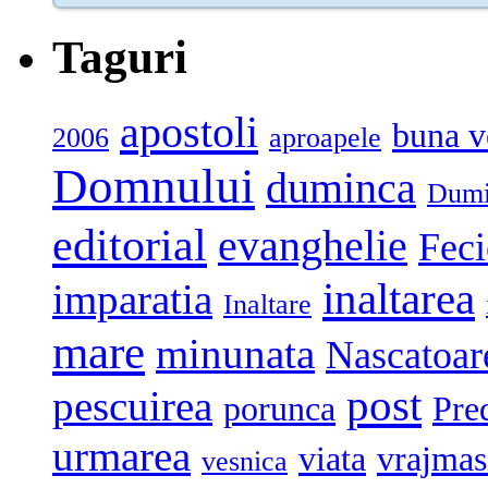
Taguri
apostoli
buna v
2006
aproapele
Domnului
duminca
Dumi
editorial
evanghelie
Feci
inaltarea
imparatia
Inaltare
mare
minunata
Nascatoar
post
pescuirea
porunca
Pre
urmarea
viata
vrajmas
vesnica