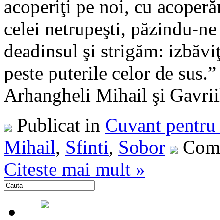
acoperiţi pe noi, cu acoperă
celei netrupeşti, păzindu-n
deadinsul şi strigăm: izbăvi
peste puterile celor de sus.
Arhangheli Mihail şi Gavriil 
Publicat in
Cuvant pentru 
Mihail
,
Sfinti
,
Sobor
Come
Citeste mai mult »