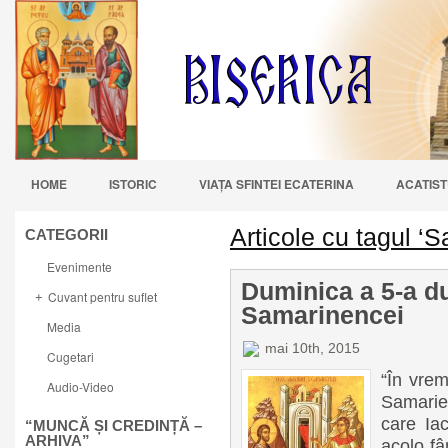
HOME
ISTORIC
VIAŢA SFINTEI ECATERINA
ACATIST
Articole cu tagul ‘
CATEGORII
Evenimente
Duminica a 5-a du
Cuvant pentru suflet
+
Samarinencei
Media
mai 10th, 2015
Cugetari
“În vrem
Audio-Video
Samariei
care Iac
“MUNCĂ ȘI CREDINȚĂ –
ARHIVA”
acolo fân