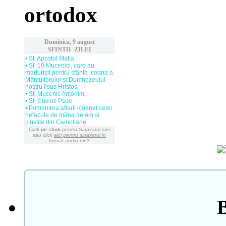
ortodox
Duminica, 9 august
SFINTII ZILEI
• Sf. Apostol Matia
• Sf. 10 Mucenici, care au
marturisit pentru sfânta icoana a
Mântuitorului si Dumnezeului
nostru Iisus Hristos
• Sf. Mucenic Antonim
• Sf. Cuvios Psoe
• Pomenirea aflarii icoanei celei
nefacute de mâna de om si
cinstite din Camoliane
Click
pe sfinti
pentru Sinaxarul zilei
sau click
aici pentru sinaxarul in
format audio mp3