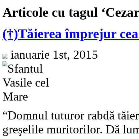
Articole cu tagul ‘Ceza
(†)Tăierea împrejur ce
ianuarie 1st, 2015
“Domnul tuturor rabdă tăier
greşelile muritorilor. Dă lum