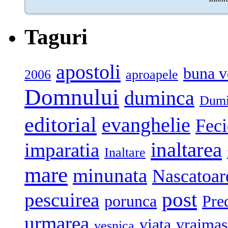
Taguri
apostoli
buna v
2006
aproapele
Domnului
duminca
Dumi
editorial
evanghelie
Feci
inaltarea
imparatia
Inaltare
mare
minunata
Nascatoar
post
pescuirea
porunca
Pre
urmarea
viata
vrajmas
vesnica