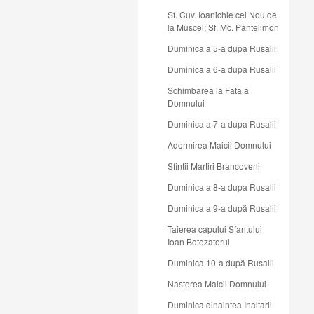
Sf. Cuv. Ioanichie cel Nou de
la Muscel; Sf. Mc. Pantelimon
Duminica a 5-a dupa Rusalii
Duminica a 6-a dupa Rusalii
Schimbarea la Fata a
Domnului
Duminica a 7-a dupa Rusalii
Adormirea Maicii Domnului
Sfintii Martiri Brancoveni
Duminica a 8-a dupa Rusalii
Duminica a 9-a după Rusalii
Taierea capului Sfantului
Ioan Botezatorul
Duminica 10-a după Rusalii
Nasterea Maicii Domnului
Duminica dinaintea Inaltarii