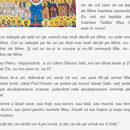
Iar de cel care se va le
de Mine înaintea oamenilor
Eu mă voi lepăda de
înaintea Tatălui Meu 
este în ceruri.
 ce iubeşte pe tată ori pe mamă mai mult decât pe Mine, nu este vre
Mine. Cel ce iubeşte pe fiu ori pe fiică mai mult decât pe Mine, nu 
dnic de Mine. Şi cel ce nu-şi ia crucea şi nu-Mi urmează Mie, nu 
dnic de Mine.
nci Petru, răspunzând, a zis către Dânsul: Iată, noi am lăsat toate şi Ţ
at Ţie; cu noi oare ce va fi?
 Iisus le-a zis: Adevărat zic vouă că voi, cei care Mi-aţi urmat Mie
oirea lumii, când Fiul Omului va şedea pe tronul slavei Sale, veţi şede
 pe douăsprezece scaune, judecând cele douăsprezece seminţii ale
el.
oricine a lăsat case, sau fraţi, sau surori, sau tată, sau mamă, sau fem
feciori, sau ţarini pentru numele Meu, însutit va lua înapoi şi viaţa ve
moşteni.
ulţi din cei dintâi vor fi pe urmă, şi din cei de pe urmă vor fi întâi.”