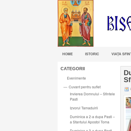
HOME
ISTORIC
VIAŢA SFI
CATEGORII
Du
Evenimente
Sf
Cuvant pentru suflet
—
i
Invierea Domnului – Sfintele
Pasti
Izvorul Tamaduirii
Duminica a 2-a dupa Pasti –
a Sfantului Apostol Toma
Duminica a 3-a dupa Pasti –