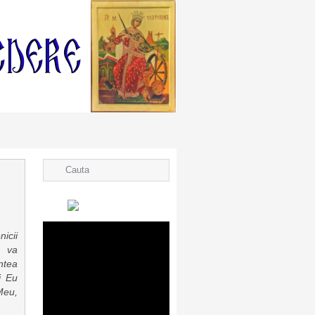
icii
 va
ntea
i Eu
Meu,