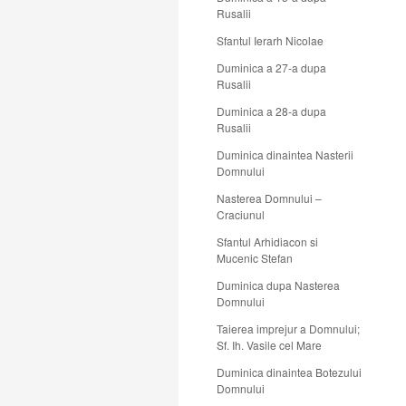
Rusalii
Sfantul Ierarh Nicolae
Duminica a 27-a dupa
Rusalii
Duminica a 28-a dupa
Rusalii
Duminica dinaintea Nasterii
Domnului
Nasterea Domnului –
Craciunul
Sfantul Arhidiacon si
Mucenic Stefan
Duminica dupa Nasterea
Domnului
Taierea imprejur a Domnului;
Sf. Ih. Vasile cel Mare
Duminica dinaintea Botezului
Domnului