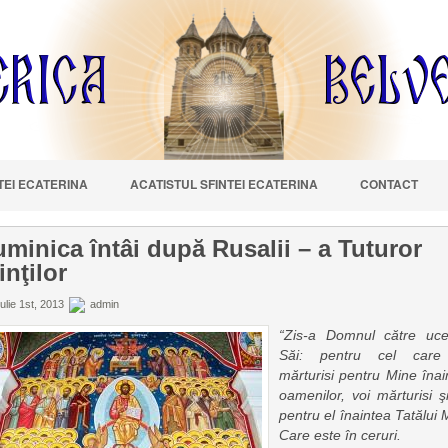
NTEI ECATERINA
ACATISTUL SFINTEI ECATERINA
CONTACT
minica întâi după Rusalii – a Tuturor
inţilor
ulie 1st, 2013
admin
“Zis-a Domnul către ucen
Săi: pentru cel care
mărturisi pentru Mine înai
oamenilor, voi mărturisi ş
pentru el înaintea Tatălui 
Care este în ceruri.