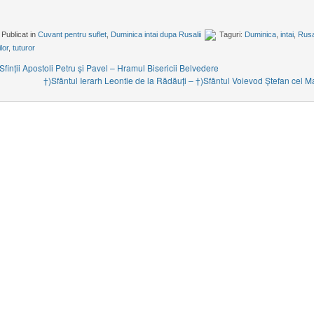
Publicat in
Cuvant pentru suflet
,
Duminica intai dupa Rusalii
Taguri:
Duminica
,
intai
,
Rusal
ilor
,
tuturor
 Sfinţii Apostoli Petru şi Pavel – Hramul Bisericii Belvedere
†)Sfântul Ierarh Leontie de la Rădăuţi – †)Sfântul Voievod Ştefan cel M