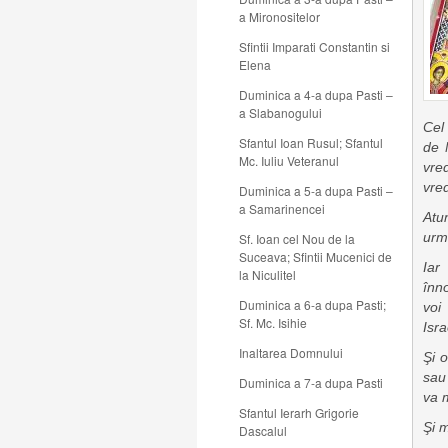
a Mironositelor
Sfintii Imparati Constantin si
Elena
Duminica a 4-a dupa Pasti –
a Slabanogului
Cel
Sfantul Ioan Rusul; Sfantul
de 
Mc. Iuliu Veteranul
vre
vre
Duminica a 5-a dupa Pasti –
a Samarinencei
Atu
urm
Sf. Ioan cel Nou de la
Suceava; Sfintii Mucenici de
Iar
la Niculitel
înn
Duminica a 6-a dupa Pasti;
voi
Sf. Mc. Isihie
Isra
Inaltarea Domnului
Şi 
sau 
Duminica a 7-a dupa Pasti
va 
Sfantul Ierarh Grigorie
Şi m
Dascalul