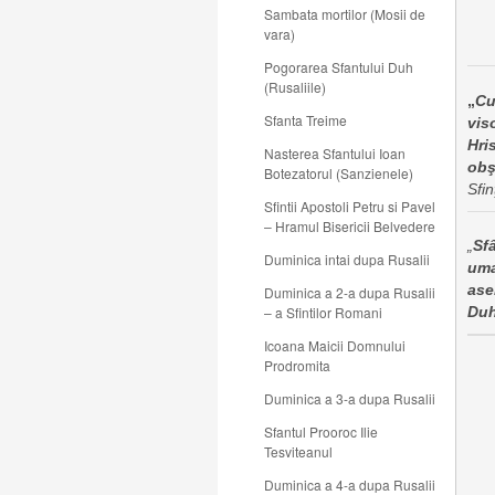
Sambata mortilor (Mosii de
vara)
Pogorarea Sfantului Duh
(Rusaliile)
„
Cu
Sfanta Treime
vis
Hri
Nasterea Sfantului Ioan
obş
Botezatorul (Sanzienele)
Sfin
Sfintii Apostoli Petru si Pavel
– Hramul Bisericii Belvedere
„
Sf
Duminica intai dupa Rusalii
uma
ase
Duminica a 2-a dupa Rusalii
– a Sfintilor Romani
Duh
Icoana Maicii Domnului
Prodromita
Duminica a 3-a dupa Rusalii
Sfantul Prooroc Ilie
Tesviteanul
Duminica a 4-a dupa Rusalii