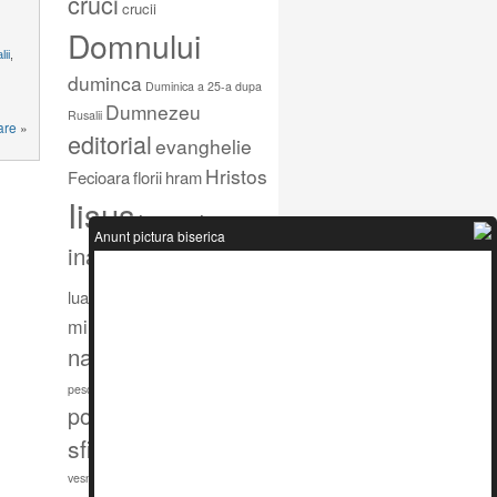
cruci
crucii
Domnului
ii
,
duminca
Duminica a 25-a dupa
Dumnezeu
Rusalii
are
»
editorial
evanghelie
Hristos
Fecioara
florii
hram
Iisus
imparatia
Inaltare
Anunt pictura biserica
inaltarea
iubire
Lege
iubesti
mare
Maicii
luarea
minunata
Nascatoare
nasterea
Nicodim
paste
pescuirea
porunca
pescari
post
Predica Munte
Sfinta
sfintei
urmarea
tropar
viata
vrajmasi
vesnica