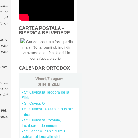
păda
, şi
 el
Care
CARTEA POSTALA –
BISERICA BELVEDERE
dnic
Cartea postala a fost tiparita
este
in anii '30 iar banii obtinuti din
este
vanzarea ei au fost folositi la
constructia bisericii
i-am
CALENDAR ORTODOX
Vineri, 7 august
, la
SFINTII ZILEI
a şi
• Sf. Cuvioasa Teodora de la
 lui
Sihla
• Sf. Cuvios Or
• Sf. Cuviosi 10.000 de pustnici
eie,
Tibei
şnică
• Sf. Cuvioasa Potamia,
facatoarea de minuni
• Sf. Sfintit Mucenic Narcis,
patriarhul Ierusalimului