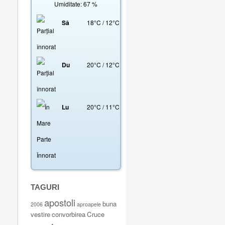
Umiditate: 67 %
Sâ
18
°
C
/
12
°
C
Du
20
°
C
/
12
°
C
Lu
20
°
C
/
11
°
C
TAGURI
apostoli
buna
2006
aproapele
vestire
convorbirea
Cruce