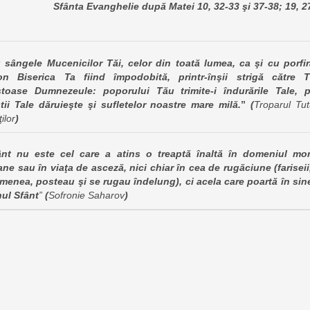
Sfânta Evanghelie după Matei 10, 32-33 şi 37-38; 19, 2
 sângele Mucenicilor Tăi, celor din toată lumea, ca şi cu porfir
on Biserica Ta fiind împodobită, printr-înşii strigă către T
stoase Dumnezeule: poporului Tău trimite-i îndurările Tale, 
tii Tale dăruieşte şi sufletelor noastre mare milă.
”
(
Troparul Tut
ţilor
)
ânt nu este cel care a atins o treaptă înaltă în domeniul mor
ne sau în viaţa de asceză, nici chiar în cea de rugăciune (fariseii
menea, posteau şi se rugau îndelung), ci acela care poartă în sin
ul Sfânt
”
(
Sofronie Saharov
)