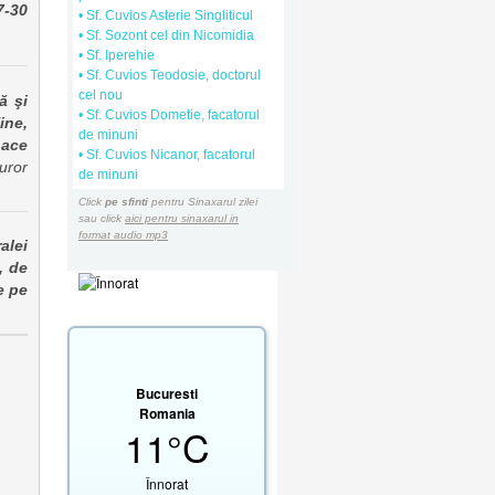
7-30
• Sf. Cuvios Asterie Singliticul
• Sf. Sozont cel din Nicomidia
• Sf. Iperehie
• Sf. Cuvios Teodosie, doctorul
cel nou
ă şi
• Sf. Cuvios Dometie, facatorul
ine,
de minuni
pace
• Sf. Cuvios Nicanor, facatorul
uror
de minuni
Click
pe sfinti
pentru Sinaxarul zilei
sau click
aici pentru sinaxarul in
format audio mp3
alei
, de
e pe
Bucuresti
Romania
11°C
Înnorat