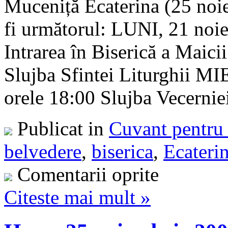
Muceniță Ecaterina (25 noi
fi următorul: LUNI, 21 noie
Intrarea în Biserică a Maic
Slujba Sfintei Liturghii M
orele 18:00 Slujba Vecerniei 
Publicat in
Cuvant pentru 
belvedere
,
biserica
,
Ecateri
Comentarii oprite
Citeste mai mult »