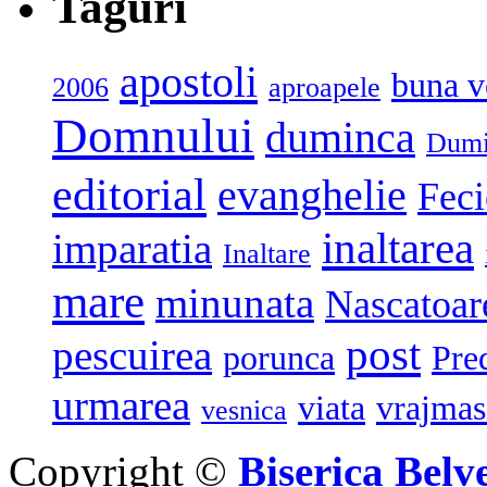
Taguri
apostoli
buna v
2006
aproapele
Domnului
duminca
Dumi
editorial
evanghelie
Feci
inaltarea
imparatia
Inaltare
mare
minunata
Nascatoar
post
pescuirea
porunca
Pre
urmarea
viata
vrajmas
vesnica
Copyright ©
Biserica Belv