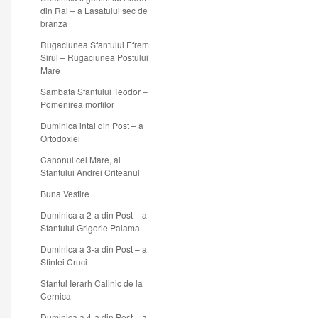
din Rai – a Lasatului sec de
branza
Rugaciunea Sfantului Efrem
Sirul – Rugaciunea Postului
Mare
Sambata Sfantului Teodor –
Pomenirea mortilor
Duminica intai din Post – a
Ortodoxiei
Canonul cel Mare, al
Sfantului Andrei Criteanul
Buna Vestire
Duminica a 2-a din Post – a
Sfantului Grigorie Palama
Duminica a 3-a din Post – a
Sfintei Cruci
Sfantul Ierarh Calinic de la
Cernica
Duminica a 4-a din Post – a