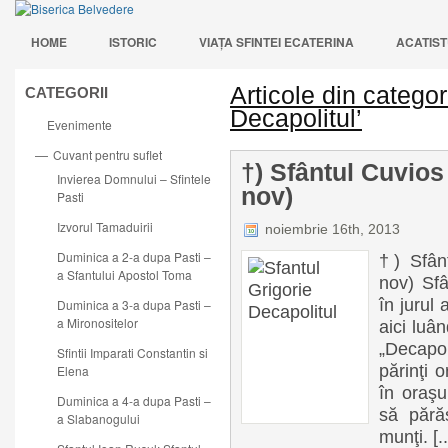
HOME
ISTORIC
VIAŢA SFINTEI ECATERINA
ACATIST
Articole din categor
CATEGORII
Decapolitul’
Evenimente
Cuvant pentru suflet
—
†) Sfântul Cuvios
Invierea Domnului – Sfintele
nov)
Pasti
Izvorul Tamaduirii
noiembrie 16th, 2013
Duminica a 2-a dupa Pasti –
†) Sfânt
a Sfantului Apostol Toma
nov) Sfâ
în jurul
Duminica a 3-a dupa Pasti –
a Mironositelor
aici luâ
„Decapol
Sfintii Imparati Constantin si
părinţi o
Elena
în oraşu
Duminica a 4-a dupa Pasti –
să pără
a Slabanogului
munţi. [..