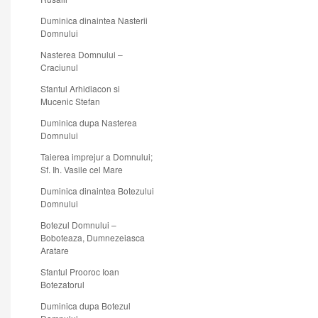
Duminica dinaintea Nasterii
Domnului
Nasterea Domnului –
Craciunul
Sfantul Arhidiacon si
Mucenic Stefan
Duminica dupa Nasterea
Domnului
Taierea imprejur a Domnului;
Sf. Ih. Vasile cel Mare
Duminica dinaintea Botezului
Domnului
Botezul Domnului –
Boboteaza, Dumnezeiasca
Aratare
Sfantul Prooroc Ioan
Botezatorul
Duminica dupa Botezul