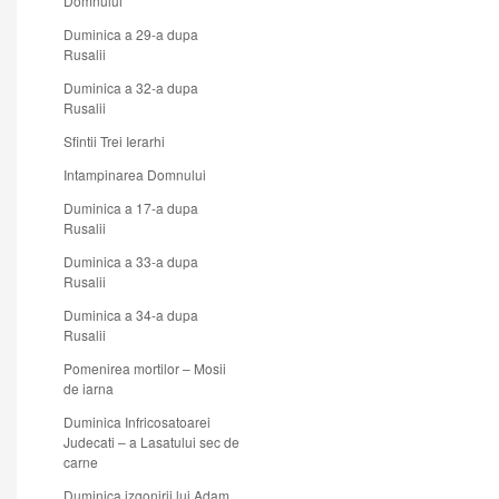
Domnului
Duminica a 29-a dupa
Rusalii
Duminica a 32-a dupa
Rusalii
Sfintii Trei Ierarhi
Intampinarea Domnului
Duminica a 17-a dupa
Rusalii
Duminica a 33-a dupa
Rusalii
Duminica a 34-a dupa
Rusalii
Pomenirea mortilor – Mosii
de iarna
Duminica Infricosatoarei
Judecati – a Lasatului sec de
carne
Duminica izgonirii lui Adam