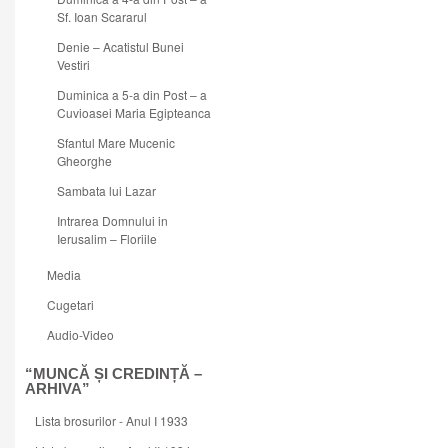
Sf. Ioan Scararul
Denie – Acatistul Bunei
Vestiri
Duminica a 5-a din Post – a
Cuvioasei Maria Egipteanca
Sfantul Mare Mucenic
Gheorghe
Sambata lui Lazar
Intrarea Domnului in
Ierusalim – Floriile
Media
Cugetari
Audio-Video
“MUNCĂ ȘI CREDINȚĂ –
ARHIVA”
Lista brosurilor - Anul I 1933