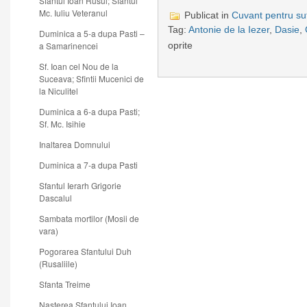
Sfantul Ioan Rusul; Sfantul
Mc. Iuliu Veteranul
Publicat in
Cuvant pentru suf
Tag:
Antonie de la Iezer
,
Dasie
,
Duminica a 5-a dupa Pasti –
oprite
a Samarinencei
Sf. Ioan cel Nou de la
Suceava; Sfintii Mucenici de
la Niculitel
Duminica a 6-a dupa Pasti;
Sf. Mc. Isihie
Inaltarea Domnului
Duminica a 7-a dupa Pasti
Sfantul Ierarh Grigorie
Dascalul
Sambata mortilor (Mosii de
vara)
Pogorarea Sfantului Duh
(Rusaliile)
Sfanta Treime
Nasterea Sfantului Ioan