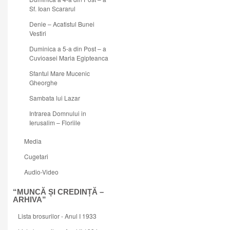
Sf. Ioan Scararul
Denie – Acatistul Bunei
Vestiri
Duminica a 5-a din Post – a
Cuvioasei Maria Egipteanca
Sfantul Mare Mucenic
Gheorghe
Sambata lui Lazar
Intrarea Domnului in
Ierusalim – Floriile
Media
Cugetari
Audio-Video
“MUNCĂ ȘI CREDINȚĂ –
ARHIVA”
Lista brosurilor - Anul I 1933