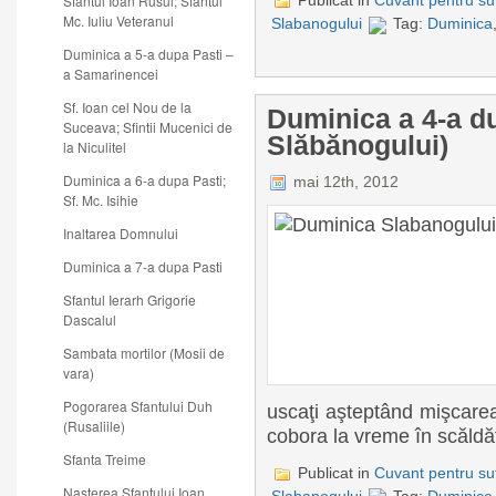
Sfantul Ioan Rusul; Sfantul
Publicat in
Cuvant pentru suf
Mc. Iuliu Veteranul
Slabanogului
Tag:
Duminica
Duminica a 5-a dupa Pasti –
a Samarinencei
Sf. Ioan cel Nou de la
Duminica a 4-a du
Suceava; Sfintii Mucenici de
Slăbănogului)
la Niculitel
Duminica a 6-a dupa Pasti;
mai 12th, 2012
Sf. Mc. Isihie
Inaltarea Domnului
Duminica a 7-a dupa Pasti
Sfantul Ierarh Grigorie
Dascalul
Sambata mortilor (Mosii de
vara)
Pogorarea Sfantului Duh
uscaţi aşteptând mişcare
(Rusaliile)
cobora la vreme în scăldăt
Sfanta Treime
Publicat in
Cuvant pentru suf
Nasterea Sfantului Ioan