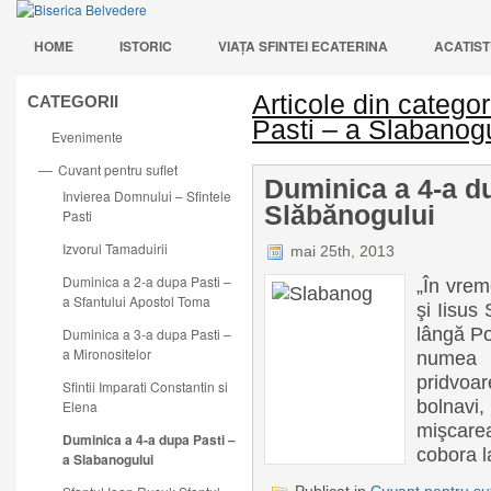
HOME
ISTORIC
VIAŢA SFINTEI ECATERINA
ACATIST
Articole din catego
CATEGORII
Pasti – a Slabanogu
Evenimente
Cuvant pentru suflet
—
Duminica a 4-a d
Invierea Domnului – Sfintele
Slăbănogului
Pasti
Izvorul Tamaduirii
mai 25th, 2013
Duminica a 2-a dupa Pasti –
„În vrem
a Sfantului Apostol Toma
şi Iisus 
lângă Po
Duminica a 3-a dupa Pasti –
a Mironositelor
numea p
pridvoa
Sfintii Imparati Constantin si
bolnavi
Elena
mişcarea
Duminica a 4-a dupa Pasti –
cobora l
a Slabanogului