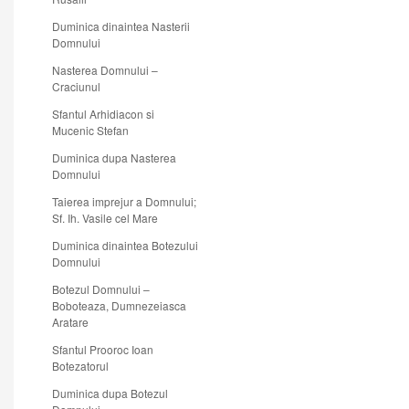
Duminica dinaintea Nasterii
Domnului
Nasterea Domnului –
Craciunul
Sfantul Arhidiacon si
Mucenic Stefan
Duminica dupa Nasterea
Domnului
Taierea imprejur a Domnului;
Sf. Ih. Vasile cel Mare
Duminica dinaintea Botezului
Domnului
Botezul Domnului –
Boboteaza, Dumnezeiasca
Aratare
Sfantul Prooroc Ioan
Botezatorul
Duminica dupa Botezul