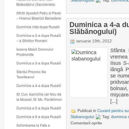
Slabanogului
Tag:
Duminica
Botezatorul (Sanzienele)
Sfintii Apostoli Petru si Pavel
– Hramul Bisericii Belvedere
Duminica a 4-a du
Duminica intai dupa Rusalii
Slăbănogului)
Duminica a 2-a dupa Rusalii
– a Sfintilor Romani
ianuarie 19th, 2012
Icoana Maicii Domnului
Sfânta 
Prodromita
vremea 
Iisus S-
Duminica a 3-a dupa Rusalii
lângă P
Sfantul Prooroc Ilie
se nume
Tesviteanul
pridvoa
Duminica a 4-a dupa Rusalii
bolnavi
Sf. Cuv. Ioanichie cel Nou de
mişcare
la Muscel; Sf. Mc. Pantelimon
[...]
Duminica a 5-a dupa Rusalii
Publicat in
Cuvant pentru suf
Duminica a 6-a dupa Rusalii
Slabanogului
Tag:
duminca 
Comentarii oprite
Schimbarea la Fata a