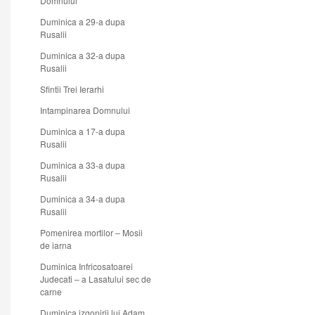
Domnului
Duminica a 29-a dupa
Rusalii
Duminica a 32-a dupa
Rusalii
Sfintii Trei Ierarhi
Intampinarea Domnului
Duminica a 17-a dupa
Rusalii
Duminica a 33-a dupa
Rusalii
Duminica a 34-a dupa
Rusalii
Pomenirea mortilor – Mosii
de iarna
Duminica Infricosatoarei
Judecati – a Lasatului sec de
carne
Duminica izgonirii lui Adam