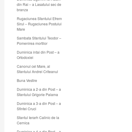
din Rai – a Lasatului sec de
branza
Rugaciunea Sfantului Efrem
Sirul – Rugaciunea Postului
Mare
Sambata Sfantului Teodor –
Pomenirea mortilor
Duminica intai din Post – a
Ortodoxiei
Canonul cel Mare, al
Sfantului Andrei Criteanul
Buna Vestire
Duminica a 2-a din Post – a
Sfantului Grigorie Palama
Duminica a 3-a din Post – a
Sfintei Cruci
Sfantul Ierarh Calinic de la
Cernica
Duminica a 4-a din Post – a