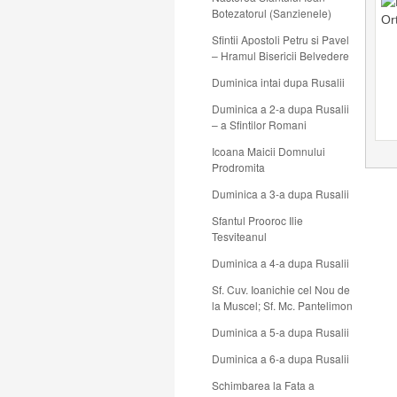
Botezatorul (Sanzienele)
Sfintii Apostoli Petru si Pavel
– Hramul Bisericii Belvedere
Duminica intai dupa Rusalii
Duminica a 2-a dupa Rusalii
– a Sfintilor Romani
Icoana Maicii Domnului
Prodromita
Duminica a 3-a dupa Rusalii
Sfantul Prooroc Ilie
Tesviteanul
Duminica a 4-a dupa Rusalii
Sf. Cuv. Ioanichie cel Nou de
la Muscel; Sf. Mc. Pantelimon
Duminica a 5-a dupa Rusalii
Duminica a 6-a dupa Rusalii
Schimbarea la Fata a