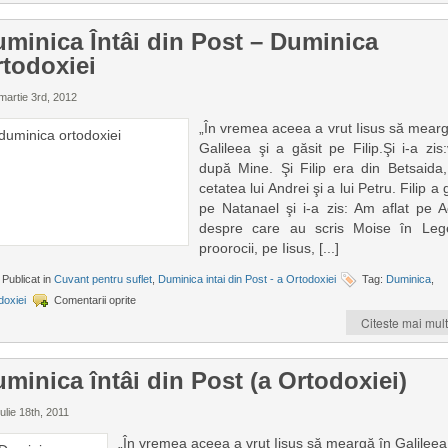
minica Întâi din Post – Duminica
todoxiei
martie 3rd, 2012
„În vremea aceea a vrut Iisus să mearg
Galileea şi a găsit pe Filip.Şi i-a zis
după Mine. Şi Filip era din Betsaida,
cetatea lui Andrei şi a lui Petru. Filip a 
pe Natanael şi i-a zis: Am aflat pe A
despre care au scris Moise în Leg
proorocii, pe Iisus, [...]
Publicat in
Cuvant pentru suflet
,
Duminica intai din Post - a Ortodoxiei
Tag:
Duminica
,
doxiei
Comentarii oprite
Citeste mai mult
minica întâi din Post (a Ortodoxiei)
ulie 18th, 2011
„În vremea aceea a vrut Iisus să meargă în Galileea 