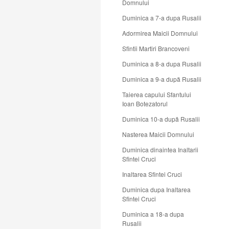
Domnului
Duminica a 7-a dupa Rusalii
Adormirea Maicii Domnului
Sfintii Martiri Brancoveni
Duminica a 8-a dupa Rusalii
Duminica a 9-a după Rusalii
Taierea capului Sfantului
Ioan Botezatorul
Duminica 10-a după Rusalii
Nasterea Maicii Domnului
Duminica dinaintea Inaltarii
Sfintei Cruci
Inaltarea Sfintei Cruci
Duminica dupa Inaltarea
Sfintei Cruci
Duminica a 18-a dupa
Rusalii