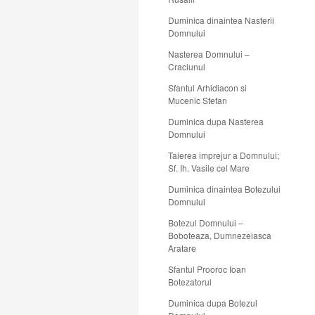
Duminica dinaintea Nasterii
Domnului
Nasterea Domnului –
Craciunul
Sfantul Arhidiacon si
Mucenic Stefan
Duminica dupa Nasterea
Domnului
Taierea imprejur a Domnului;
Sf. Ih. Vasile cel Mare
Duminica dinaintea Botezului
Domnului
Botezul Domnului –
Boboteaza, Dumnezeiasca
Aratare
Sfantul Prooroc Ioan
Botezatorul
Duminica dupa Botezul