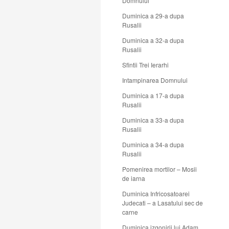
Domnului
Duminica a 29-a dupa
Rusalii
Duminica a 32-a dupa
Rusalii
Sfintii Trei Ierarhi
Intampinarea Domnului
Duminica a 17-a dupa
Rusalii
Duminica a 33-a dupa
Rusalii
Duminica a 34-a dupa
Rusalii
Pomenirea mortilor – Mosii
de iarna
Duminica Infricosatoarei
Judecati – a Lasatului sec de
carne
Duminica izgonirii lui Adam