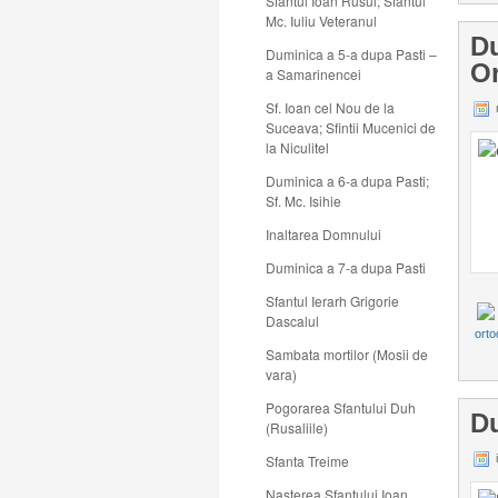
Sfantul Ioan Rusul; Sfantul
Mc. Iuliu Veteranul
Du
Duminica a 5-a dupa Pasti –
Or
a Samarinencei
Sf. Ioan cel Nou de la
Suceava; Sfintii Mucenici de
la Niculitel
Duminica a 6-a dupa Pasti;
Sf. Mc. Isihie
Inaltarea Domnului
Duminica a 7-a dupa Pasti
Sfantul Ierarh Grigorie
Dascalul
orto
Sambata mortilor (Mosii de
vara)
Pogorarea Sfantului Duh
Du
(Rusaliile)
i
Sfanta Treime
Nasterea Sfantului Ioan