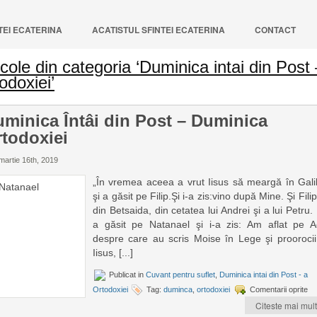
NTEI ECATERINA
ACATISTUL SFINTEI ECATERINA
CONTACT
icole din categoria ‘Duminica intai din Post 
odoxiei’
minica Întâi din Post – Duminica
todoxiei
martie 16th, 2019
„În vremea aceea a vrut Iisus să meargă în Gali
şi a găsit pe Filip.Şi i-a zis:vino după Mine. Şi Fili
din Betsaida, din cetatea lui Andrei şi a lui Petru. 
a găsit pe Natanael şi i-a zis: Am aflat pe A
despre care au scris Moise în Lege şi proorocii
Iisus, [...]
Publicat in
Cuvant pentru suflet
,
Duminica intai din Post - a
Ortodoxiei
Tag:
duminca
,
ortodoxiei
Comentarii oprite
Citeste mai mult