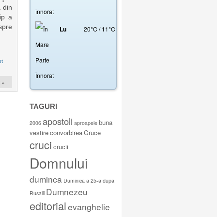
a din
ip a
spre
Lu
20
°
C
/
11
°
C
st
 »
TAGURI
apostoli
buna
2006
aproapele
vestire
convorbirea
Cruce
cruci
crucii
Domnului
duminca
Duminica a 25-a dupa
Dumnezeu
Rusalii
editorial
evanghelie