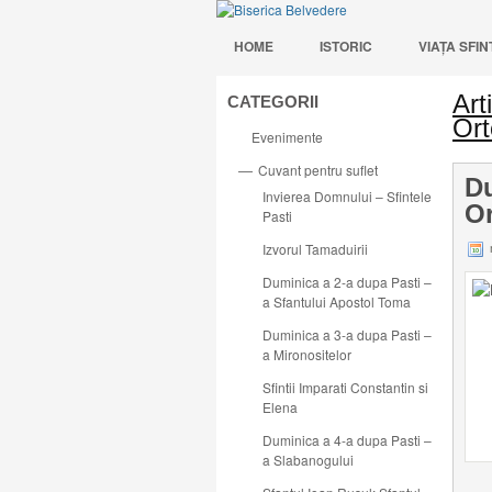
HOME
ISTORIC
VIAŢA SFI
Art
CATEGORII
Ort
Evenimente
Cuvant pentru suflet
—
Du
Invierea Domnului – Sfintele
Or
Pasti
Izvorul Tamaduirii
Duminica a 2-a dupa Pasti –
a Sfantului Apostol Toma
Duminica a 3-a dupa Pasti –
a Mironositelor
Sfintii Imparati Constantin si
Elena
Duminica a 4-a dupa Pasti –
a Slabanogului