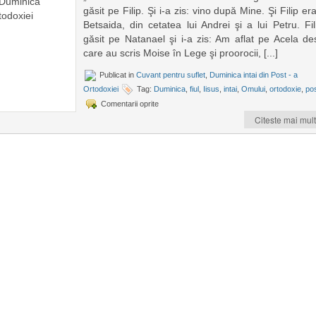
găsit pe Filip. Şi i-a zis: vino după Mine. Şi Filip er
Betsaida, din cetatea lui Andrei şi a lui Petru. Fil
găsit pe Natanael şi i-a zis: Am aflat pe Acela de
care au scris Moise în Lege şi proorocii, [...]
Publicat in
Cuvant pentru suflet
,
Duminica intai din Post - a
Ortodoxiei
Tag:
Duminica
,
fiul
,
Iisus
,
intai
,
Omului
,
ortodoxie
,
po
Comentarii oprite
Citeste mai mult