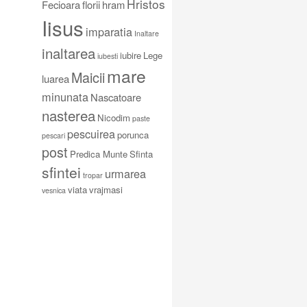
Hristos
Fecioara
florii
hram
Iisus
imparatia
Inaltare
inaltarea
iubire
Lege
iubesti
mare
Maicii
luarea
minunata
Nascatoare
nasterea
Nicodim
paste
pescuirea
porunca
pescari
post
Predica Munte
Sfinta
sfintei
urmarea
tropar
viata
vrajmasi
vesnica