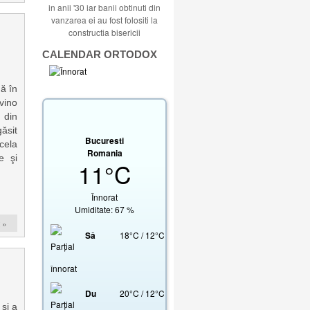
in anii '30 iar banii obtinuti din
vanzarea ei au fost folositi la
constructia bisericii
CALENDAR ORTODOX
ă în
:vino
 din
găsit
Bucuresti
cela
Romania
e şi
11°C
Înnorat
Umiditate: 67 %
 »
Sâ
18
°
C
/
12
°
C
Du
20
°
C
/
12
°
C
şi a