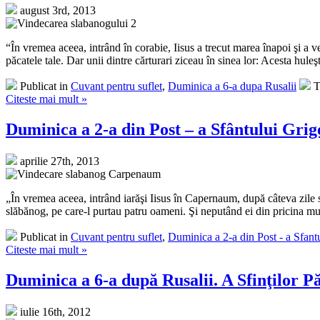
august 3rd, 2013
“În vremea aceea, intrând în corabie, Iisus a trecut marea înapoi şi a ve
păcatele tale. Dar unii dintre cărturari ziceau în sinea lor: Acesta huleşte.
Publicat in
Cuvant pentru suflet
,
Duminica a 6-a dupa Rusalii
T
Citeste mai mult »
Duminica a 2-a din Post – a Sfântului Gr
aprilie 27th, 2013
„În vremea aceea, intrând iarăşi Iisus în Capernaum, după câteva zile s-a
slăbănog, pe care-l purtau patru oameni. Şi neputând ei din pricina mulţ
Publicat in
Cuvant pentru suflet
,
Duminica a 2-a din Post - a Sfant
Citeste mai mult »
Duminica a 6-a după Rusalii. A Sfinţilor 
iulie 16th, 2012