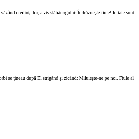
 văzând credinţa lor, a zis slăbănogului: Îndrăzneşte fiule! Iertate sunt
i se ţineau după El strigând şi zicând: Miluieşte-ne pe noi, Fiule al