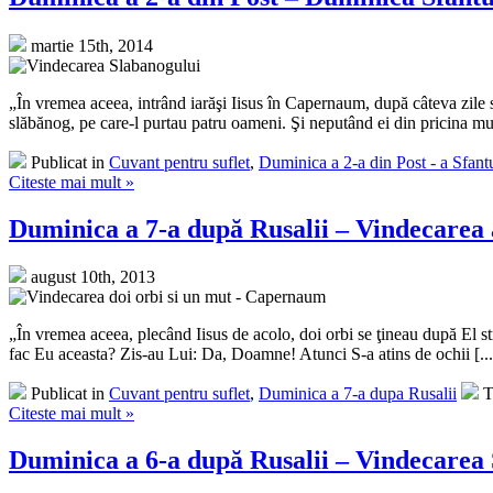
martie 15th, 2014
„În vremea aceea, intrând iarăşi Iisus în Capernaum, după câteva zile s-a
slăbănog, pe care-l purtau patru oameni. Şi neputând ei din pricina mulţ
Publicat in
Cuvant pentru suflet
,
Duminica a 2-a din Post - a Sfant
Citeste mai mult »
Duminica a 7-a după Rusalii – Vindecarea 
august 10th, 2013
„În vremea aceea, plecând Iisus de acolo, doi orbi se ţineau după El strig
fac Eu aceasta? Zis-au Lui: Da, Doamne! Atunci S-a atins de ochii [...
Publicat in
Cuvant pentru suflet
,
Duminica a 7-a dupa Rusalii
T
Citeste mai mult »
Duminica a 6-a după Rusalii – Vindecare