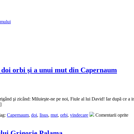
amului
 doi orbi şi a unui mut din Capernaum
ând şi zicând: Miluieşte-ne pe noi, Fiule al lui David! Iar după ce a intra
]
ag:
Capernaum
,
doi
,
Iisus
,
mut
,
orbi
,
vindecare
Comentarii oprite
ului Grigorie Palama