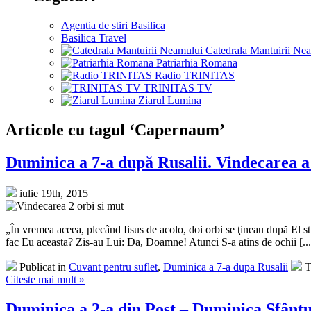
Agentia de stiri Basilica
Basilica Travel
Catedrala Mantuirii Ne
Patriarhia Romana
Radio TRINITAS
TRINITAS TV
Ziarul Lumina
Articole cu tagul ‘Capernaum’
Duminica a 7-a după Rusalii. Vindecarea a
iulie 19th, 2015
„În vremea aceea, plecând Iisus de acolo, doi orbi se ţineau după El strig
fac Eu aceasta? Zis-au Lui: Da, Doamne! Atunci S-a atins de ochii [...
Publicat in
Cuvant pentru suflet
,
Duminica a 7-a dupa Rusalii
T
Citeste mai mult »
Duminica a 2-a din Post – Duminica Sfânt