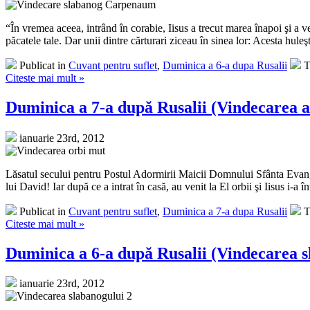
“În vremea aceea, intrând în corabie, Iisus a trecut marea înapoi şi a ve
păcatele tale. Dar unii dintre cărturari ziceau în sinea lor: Acesta huleşte.
Publicat in
Cuvant pentru suflet
,
Duminica a 6-a dupa Rusalii
T
Citeste mai mult »
Duminica a 7-a după Rusalii (Vindecarea a
ianuarie 23rd, 2012
Lăsatul secului pentru Postul Adormirii Maicii Domnului Sfânta Evanghe
lui David! Iar după ce a intrat în casă, au venit la El orbii şi Iisus i-a în
Publicat in
Cuvant pentru suflet
,
Duminica a 7-a dupa Rusalii
T
Citeste mai mult »
Duminica a 6-a după Rusalii (Vindecarea 
ianuarie 23rd, 2012