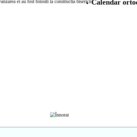
Calendar orto
vanzarea ei au fost folositi la constructia bisericii