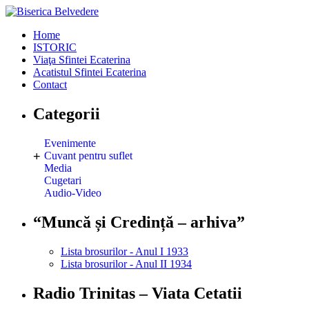
Home
ISTORIC
Viaţa Sfintei Ecaterina
Acatistul Sfintei Ecaterina
Contact
Categorii
Evenimente
+
Cuvant pentru suflet
Media
Cugetari
Audio-Video
“Muncă și Credință – arhiva”
Lista brosurilor - Anul I 1933
Lista brosurilor - Anul II 1934
Radio Trinitas – Viata Cetatii