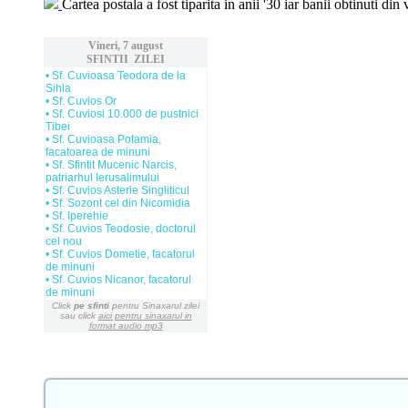
Cartea postala a fost tiparita in anii '30 iar banii obtinuti din 
Vineri, 7 august
SFINTII ZILEI
• Sf. Cuvioasa Teodora de la
Sihla
• Sf. Cuvios Or
• Sf. Cuviosi 10.000 de pustnici
Tibei
• Sf. Cuvioasa Potamia,
facatoarea de minuni
• Sf. Sfintit Mucenic Narcis,
patriarhul Ierusalimului
• Sf. Cuvios Asterie Singliticul
• Sf. Sozont cel din Nicomidia
• Sf. Iperehie
• Sf. Cuvios Teodosie, doctorul
cel nou
• Sf. Cuvios Dometie, facatorul
de minuni
• Sf. Cuvios Nicanor, facatorul
de minuni
Click
pe sfinti
pentru Sinaxarul zilei
sau click
aici pentru sinaxarul in
format audio mp3