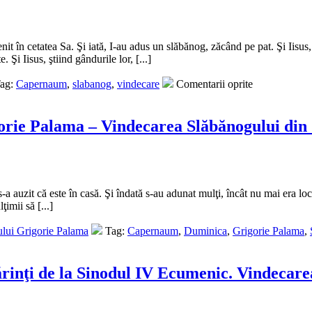
nit în cetatea Sa. Şi iată, I-au adus un slăbănog, zăcând pe pat. Şi Iisus,
 Şi Iisus, ştiind gândurile lor, [...]
ag:
Capernaum
,
slabanog
,
vindecare
Comentarii oprite
igorie Palama – Vindecarea Slăbănogului d
 auzit că este în casă. Şi îndată s-au adunat mulţi, încât nu mai era loc n
imii să [...]
ului Grigorie Palama
Tag:
Capernaum
,
Duminica
,
Grigorie Palama
,
Părinţi de la Sinodul IV Ecumenic. Vindeca