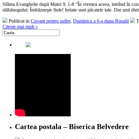
Sfânta Evanghelie după Matei 9, 1-8 “În vremea aceea, intrând în corabie
slăbănogului: Îndrăzneşte fiule! Iertate sunt păcatele tale. Dar unii dintr
Publicat in
Cuvant pentru suflet
,
Duminica a 6-a dupa Rusalii
T
Citeste mai mult »
Cartea postala – Biserica Belvedere