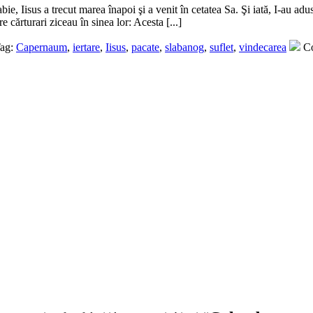
, Iisus a trecut marea înapoi şi a venit în cetatea Sa. Şi iată, I-au adus
e cărturari ziceau în sinea lor: Acesta [...]
ag:
Capernaum
,
iertare
,
Iisus
,
pacate
,
slabanog
,
suflet
,
vindecarea
Co