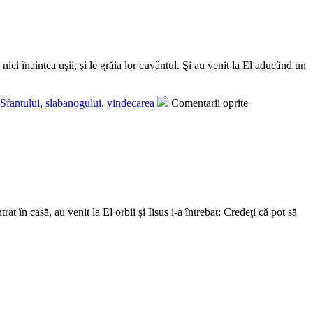
ici înaintea uşii, şi le grăia lor cuvântul. Şi au venit la El aducând un
Sfantului
,
slabanogului
,
vindecarea
Comentarii oprite
t în casă, au venit la El orbii şi Iisus i-a întrebat: Credeţi că pot să