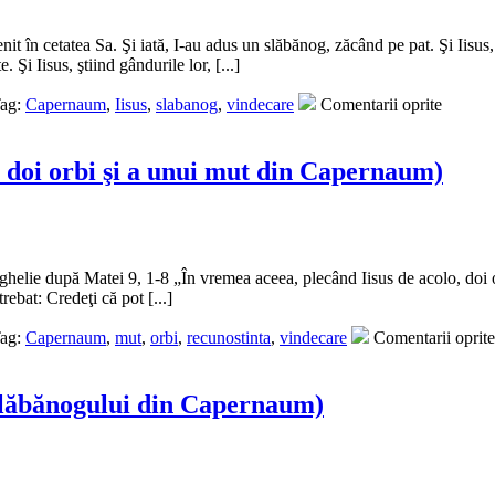
nit în cetatea Sa. Şi iată, I-au adus un slăbănog, zăcând pe pat. Şi Iisus,
 Şi Iisus, ştiind gândurile lor, [...]
ag:
Capernaum
,
Iisus
,
slabanog
,
vindecare
Comentarii oprite
 doi orbi şi a unui mut din Capernaum)
lie după Matei 9, 1-8 „În vremea aceea, plecând Iisus de acolo, doi orb
trebat: Credeţi că pot [...]
ag:
Capernaum
,
mut
,
orbi
,
recunostinta
,
vindecare
Comentarii oprite
slăbănogului din Capernaum)