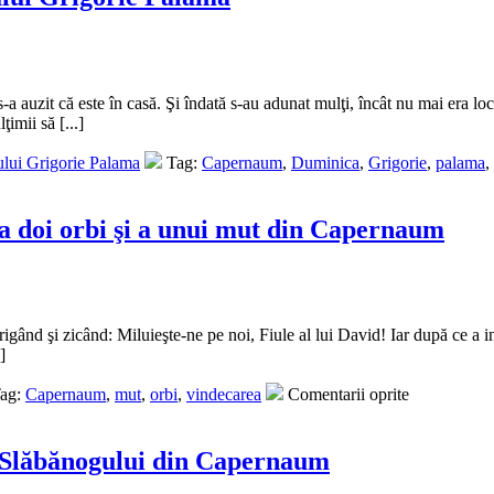
 auzit că este în casă. Şi îndată s-au adunat mulţi, încât nu mai era loc n
imii să [...]
ului Grigorie Palama
Tag:
Capernaum
,
Duminica
,
Grigorie
,
palama
,
a doi orbi şi a unui mut din Capernaum
ând şi zicând: Miluieşte-ne pe noi, Fiule al lui David! Iar după ce a intra
]
ag:
Capernaum
,
mut
,
orbi
,
vindecarea
Comentarii oprite
a Slăbănogului din Capernaum