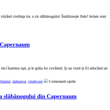
 văzând credinţa lor, a zis slăbănogului: Îndrăzneşte fiule! Iertate sunt
in Capernaum
ici înaintea uşii, şi le grăia lor cuvântul. Şi au venit la El aducând un
Sfantul
,
slabanog
,
vindecare
Comentarii oprite
rea slăbănogului din Capernaum