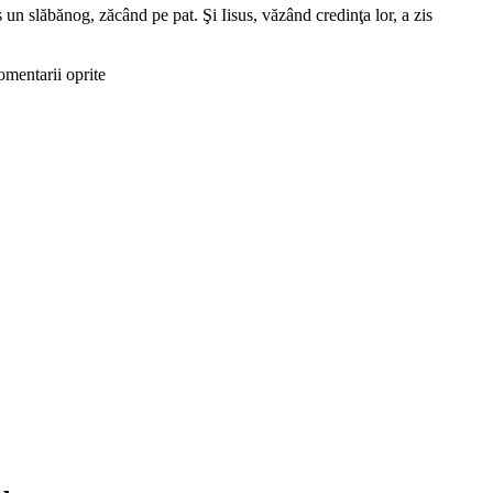
 un slăbănog, zăcând pe pat. Şi Iisus, văzând credinţa lor, a zis
mentarii oprite