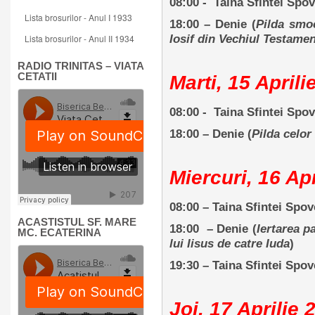
08:00 - Taina Sfintei Spo
Lista brosurilor - Anul I 1933
18:00 – Denie (
Pilda smoc
Iosif din Vechiul Testame
Lista brosurilor - Anul II 1934
RADIO TRINITAS – VIATA
CETATII
Marti, 15 Aprili
08:00
- Taina Sfintei Spov
18:00
– Denie (
Pilda celor 
Miercuri, 16 Ap
08:00 –
Taina Sfintei Spov
ACASTISTUL SF. MARE
18:00 – Denie (
Iertarea p
MC. ECATERINA
lui Iisus de catre Iuda
)
19:30
–
Taina Sfintei Spov
Joi, 17 Aprilie 