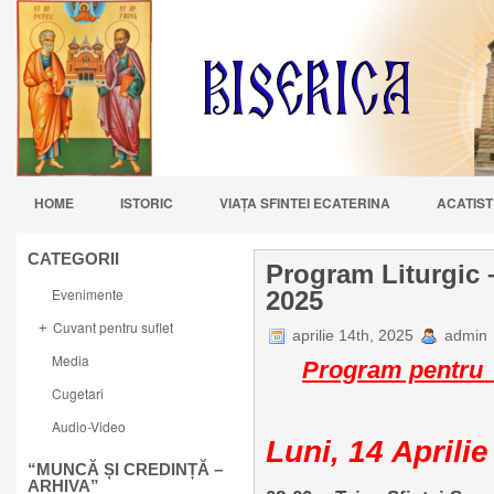
HOME
ISTORIC
VIAŢA SFINTEI ECATERINA
ACATIST
CATEGORII
Program Liturgic 
Evenimente
2025
Cuvant pentru suflet
+
aprilie 14th, 2025
admin
Media
Program pentr
Cugetari
Audio-Video
Luni, 14 Aprili
“MUNCĂ ȘI CREDINȚĂ –
ARHIVA”