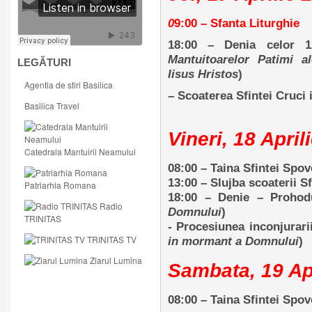
0
9:00 – Sfanta Liturghie
18:00 – Denia celor 1
Mantuitoarelor Patimi a
LEGĂTURI
Iisus Hristos
)
Agentia de stiri Basilica
– Scoaterea Sfintei Cruci i
Basilica Travel
Vineri, 18 April
Catedrala Mantuirii Neamului
08:00 – Taina Sfintei Spov
13:00 – Slujba scoaterii Sf
Patriarhia Romana
18:00 – Denie – Prohod
Radio
Domnului
)
TRINITAS
- Procesiunea inconjurarii
TRINITAS TV
in mormant a Domnului
)
Ziarul Lumina
Sambata, 19 Ap
08:00 – Taina Sfintei Spov