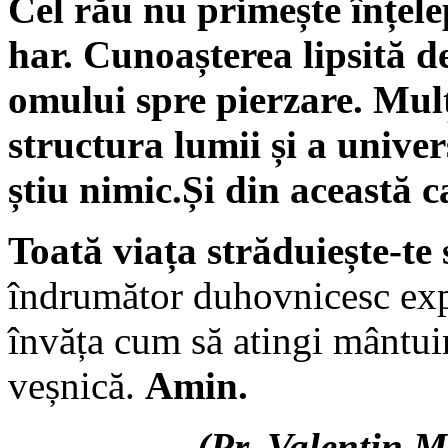
Cel
rău nu primește înțele
har.
Cunoașterea lipsită de 
omului spre pierzare. Mul
structura lumii și a univer
știu nimic.Și din această c
Toată viața străduiește-te
îndrumător duhovnicesc exper
învăța cum să atingi mântuir
veșnică.
Amin.
(
Pr. Valentin M