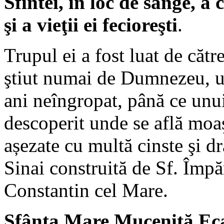
Sfintei, în loc de sânge, a
şi a vieţii ei fecioreşti
.
Trupul ei a fost luat de cătr
ştiut numai de Dumnezeu, u
ani neîngropat, până ce unui
descoperit unde se află moaş
așezate cu multă cinste şi d
Sinai construită de Sf. Împ
Constantin cel Mare.
Sfânta Mare Muceniţă Ecat