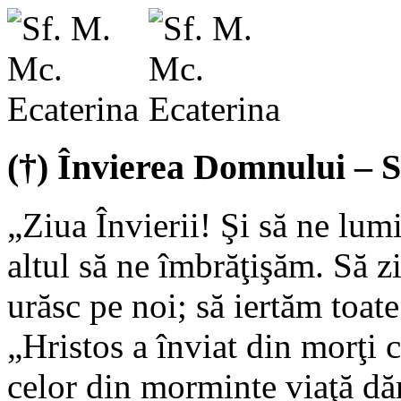
(†) Învierea Domnului – Sf
„Ziua Învierii! Şi să ne lum
altul să ne îmbrăţişăm. Să zi
urăsc pe noi; să iertăm toate
„Hristos a înviat din morţi
celor din morminte viaţă dă