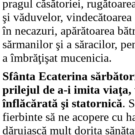
pragul căsătoriei, rugătoarea
şi văduvelor, vindecătoarea 
în necazuri, apărătoarea bătr
sărmanilor şi a săracilor, pe
a îmbrăţişat mucenicia.
Sfânta Ecaterina sărbători
prilejul de a-i imita viaţa, 
înflăcărată şi statornică
. 
fierbinte să ne acopere cu h
dăruiască mult dorita sănăta