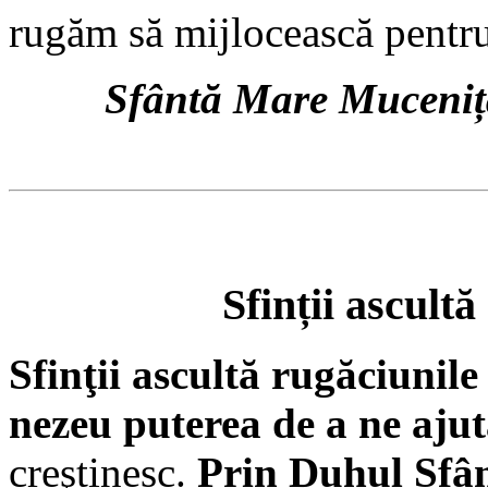
rugăm să mijlocească pentr
Sfântă Mare Muceniță
Sfinții ascult
Sfinţii ascultă rugăciunil
nezeu puterea de a ne aju
creştinesc.
Prin Duhul Sfânt