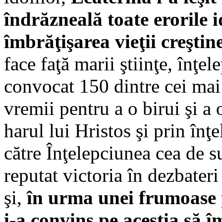
îndrăzneală toate erorile i
îmbrăţişarea vieţii creştin
face faţă marii ştiinţe, înţel
convocat 150 dintre cei mai î
vremii pentru a o birui şi a 
harul lui Hristos şi prin înţ
către Înţelepciunea cea de s
reputat victoria în dezbateri
şi,
în urma unei frumoase p
i-a convins pe aceştia să î