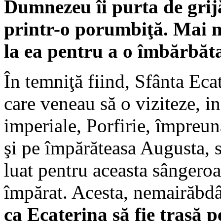
Dumnezeu îi purta de grijă 
printr-o porumbiţă. Mai mu
la ea pentru a o îmbărbăt
În temniţă fiind, Sfânta Eca
care veneau să o viziteze, i
imperiale, Porfirie, împreu
şi pe împărăteasa Augusta, s
luat pentru aceasta sângeroa
împărat. Acesta, nemairăbdân
ca Ecaterina să fie trasă pe