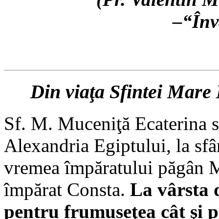
–
“Înv
Din viaţa Sfintei Mare
Sf. M. Muceniţă Ecaterina s-
Alexandria Egiptului, la sfâr
vremea împăratului păgân Ma
împărat Consta.
La vârsta 
pentru frumuseţea cât şi p