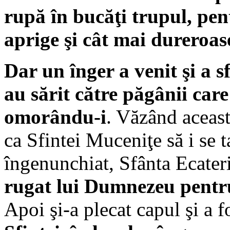
rupă în bucăţi trupul, pent
aprige şi cât mai dureroas
Dar
un înger
a venit şi a 
au sărit către păgânii care
omorându-i
. Văzând aceast
ca Sfintei Muceniţe să i se 
îngenunchiat, Sfânta Ecate
rugat lui Dumnezeu pentru
Apoi şi-a plecat capul şi a f