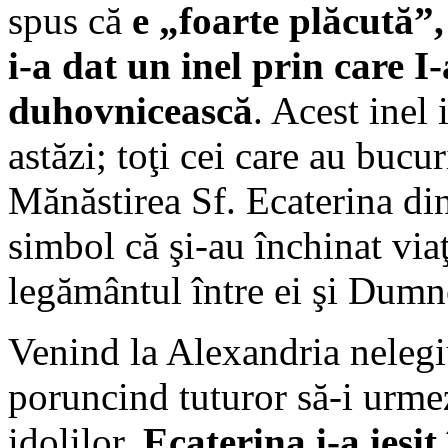
spus că
e „foarte plăcută”,
i-a dat un inel prin care I
duhovnicească
. Acest inel 
astăzi; toţi cei care au bucu
Mănăstirea Sf. Ecaterina din
simbol că şi-au închinat viaţ
legământul între ei şi Dumn
Venind la Alexandria nelegi
poruncind tuturor să-i urmez
idolilor,
Ecaterina i-a ieşit