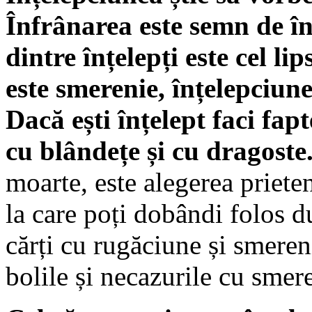
Înfrânarea este semn de î
dintre înțelepți este cel li
este smere­nie, înțelepciun
Dacă ești înțelept faci fap
cu blândețe și cu dragoste
moarte, este ale­gerea priete
la care poți dobândi folos du
cărți cu ru­găciune și smeren
bolile și ne­cazurile cu smer