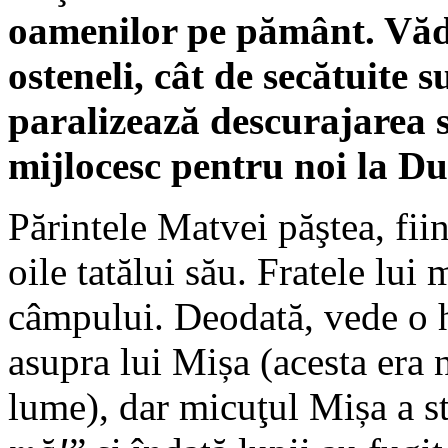
oamenilor pe pământ. Văd ş
osteneli, cât de secătuite 
paralizează descurajarea s
mijlocesc pentru noi la 
Părintele Matvei păş­tea, fii
oile tatălui său. Fratele lui
câmpului. Deodată, vede o h
asupra lui Mișa (acesta era 
lume), dar micuţul Mișa a st