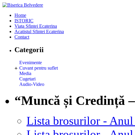
Home
ISTORIC
Viaţa Sfintei Ecaterina
Acatistul Sfintei Ecaterina
Contact
Categorii
Evenimente
+
Cuvant pentru suflet
Media
Cugetari
Audio-Video
“Muncă și Credință –
Lista brosurilor - Anul
Lista brosurilor - Anul