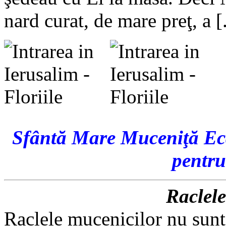
nard curat, de mare preţ, a [.
Sfântă Mare Muceni
ţ
ă Ec
pentru
Raclele
Raclele mucenicilor nu sunt 