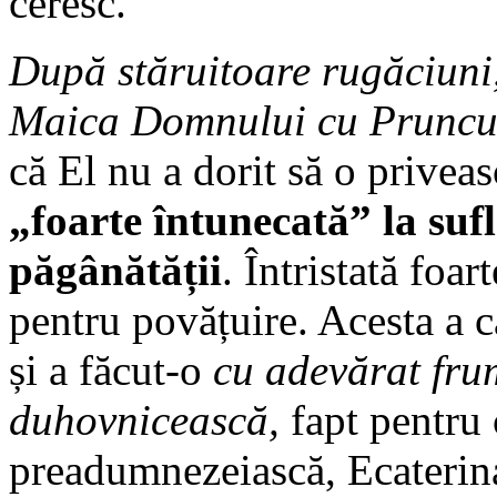
ceresc.
După stăruitoare rugăciuni,
Maica Domnului cu Pruncul
că El nu a dorit să o privea
„foarte întunecată” la sufl
păgânătății
. Întristată foar
pentru povățuire. Acesta a c
și a făcut-o
cu adevărat fr
duhovnicească
,
fapt pentru 
preadumnezeiască, Ecaterin