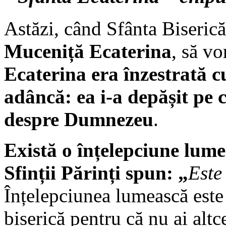
Astăzi, când Sfânta Biseri
Muceniță Ecaterina
, să v
Ecaterina era înzestrată 
adâncă: ea i-a depășit pe c
des­pre Dumnezeu
.
Există o înțelepciune lume
Sfinții Părinți spun: „
Este
Înțelepciunea lumească este
biserică pentru că nu ai alt