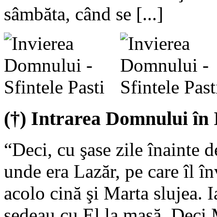
sâmbăta, când se [...]
(†) Intrarea Domnului în 
“Deci, cu şase zile înainte d
unde era Lazăr, pe care îl în
acolo cină şi Marta slujea. I
şedeau cu El la masă. Deci M