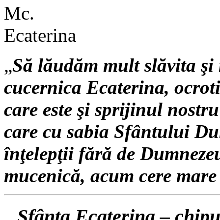
„
Să lăudăm mult slăvita şi 
cucernica Ecaterina, ocroti
care este şi sprijinul nostru
care cu sabia Sfântului Duh
înţelepţii fără de Dumnezeu
mucenică, acum cere mare 
Sfânta Ecaterina – chipu